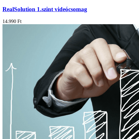
RealSolution 1.szint videócsomag
14.990
Ft