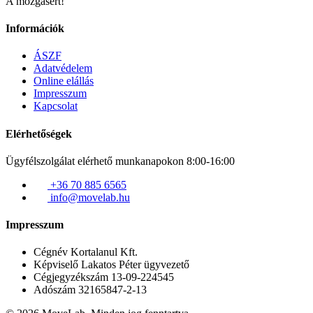
A mozgásért!
Információk
ÁSZF
Adatvédelem
Online elállás
Impresszum
Kapcsolat
Elérhetőségek
Ügyfélszolgálat elérhető munkanapokon 8:00-16:00
+36 70 885 6565
info@movelab.hu
Impresszum
Cégnév
Kortalanul Kft.
Képviselő
Lakatos Péter ügyvezető
Cégjegyzékszám
13-09-224545
Adószám
32165847-2-13