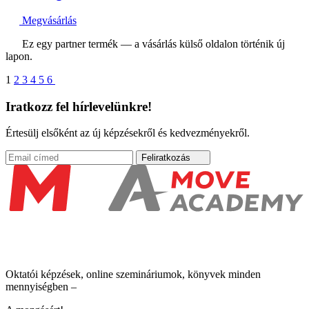
Megvásárlás
Ez egy partner termék — a vásárlás külső oldalon történik új
lapon.
1
2
3
4
5
6
Iratkozz fel hírlevelünkre!
Értesülj elsőként az új képzésekről és kedvezményekről.
Feliratkozás
Oktatói képzések, online szemináriumok, könyvek minden
mennyiségben –