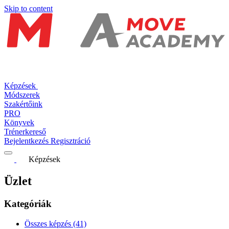
Skip to content
Képzések
Módszerek
Szakértőink
PRO
Könyvek
Trénerkereső
Bejelentkezés
Regisztráció
Képzések
Üzlet
Kategóriák
Összes képzés
(41)