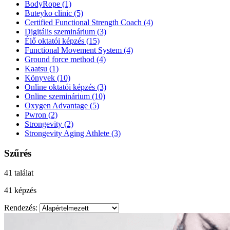
BodyRope
(1)
Buteyko clinic
(5)
Certified Functional Strength Coach
(4)
Digitális szeminárium
(3)
Élő oktatói képzés
(15)
Functional Movement System
(4)
Ground force method
(4)
Kaatsu
(1)
Könyvek
(10)
Online oktatói képzés
(3)
Online szeminárium
(10)
Oxygen Advantage
(5)
Pwron
(2)
Strongevity
(2)
Strongevity Aging Athlete
(3)
Szűrés
41 találat
41 képzés
Rendezés: