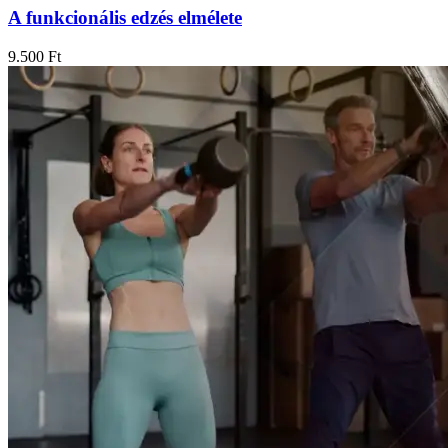
A funkcionális edzés elmélete
9.500
Ft