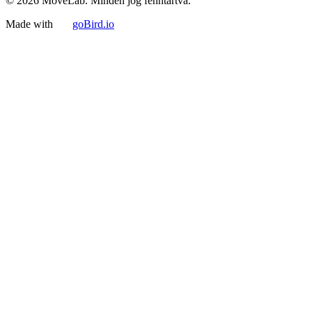
© 2026 MoveLab. Minden jog fenntartva.
Made with
goBird.io