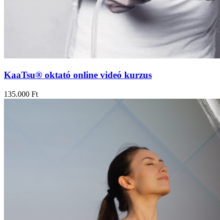
KaaTsu® oktató online videó kurzus
135.000
Ft