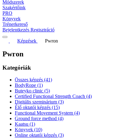
Módszerek
Szakértőink
PRO
Könyvek
Trénerkereső
Bejelentkezés
Regisztráció
Képzések
Pwron
Pwron
Kategóriák
Összes képzés
(41)
BodyRope
(1)
Buteyko clinic
(5)
Certified Functional Strength Coach
(4)
Digitális szeminárium
(3)
Élő oktatói képzés
(15)
Functional Movement System
(4)
Ground force method
(4)
Kaatsu
(1)
Könyvek
(10)
Online oktatói képzés
(3)