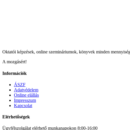
Oktatói képzések, online szemináriumok, könyvek minden mennyisé
A mozgásért!
Információk
ÁSZF
Adatvédelem
Online elállás
Impresszum
Kapcsolat
Elérhetőségek
Ügyfélszolgálat elérhető munkanapokon 8:00-16:00