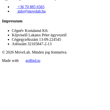
+36 70 885 6565
info@movelab.hu
Impresszum
Cégnév
Kortalanul Kft.
Képviselő
Lakatos Péter ügyvezető
Cégjegyzékszám
13-09-224545
Adószám
32165847-2-13
© 2026 MoveLab. Minden jog fenntartva.
Made with
goBird.io