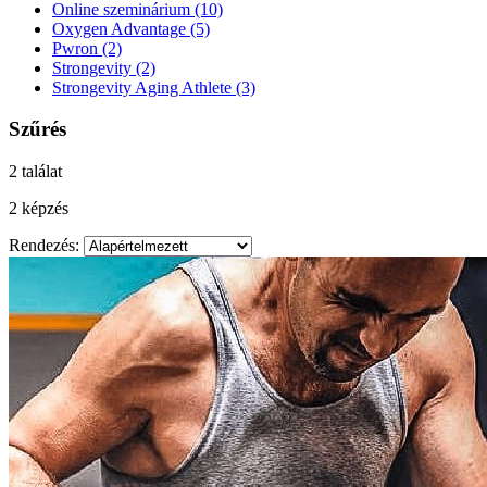
Online szeminárium
(10)
Oxygen Advantage
(5)
Pwron
(2)
Strongevity
(2)
Strongevity Aging Athlete
(3)
Szűrés
2 találat
2 képzés
Rendezés: