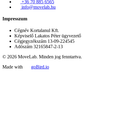
+36 70 885 6565
info@movelab.hu
Impresszum
Cégnév
Kortalanul Kft.
Képviselő
Lakatos Péter ügyvezető
Cégjegyzékszám
13-09-224545
Adószám
32165847-2-13
© 2026 MoveLab. Minden jog fenntartva.
Made with
goBird.io