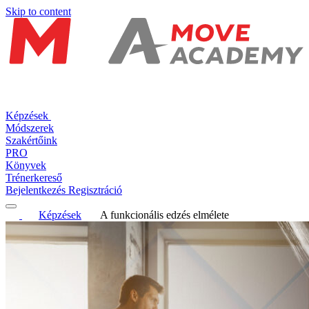
Skip to content
Képzések
Módszerek
Szakértőink
PRO
Könyvek
Trénerkereső
Bejelentkezés
Regisztráció
Képzések
A funkcionális edzés elmélete