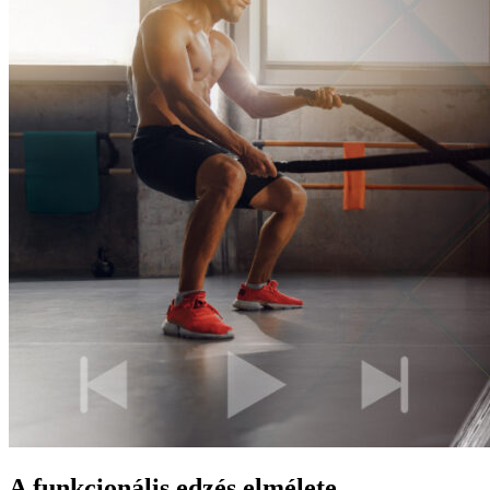
A funkcionális edzés elmélete