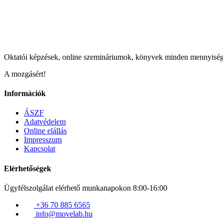
Oktatói képzések, online szemináriumok, könyvek minden mennyisé
A mozgásért!
Információk
ÁSZF
Adatvédelem
Online elállás
Impresszum
Kapcsolat
Elérhetőségek
Ügyfélszolgálat elérhető munkanapokon 8:00-16:00
+36 70 885 6565
info@movelab.hu