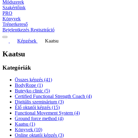
Módszerek
Szakértőink
PRO
Könyvek
Trénerkereső
Bejelentkezés
Regisztráció
Képzések
Kaatsu
Kaatsu
Kategóriák
Összes képzés
(41)
BodyRope
(1)
Buteyko clinic
(5)
Certified Functional Strength Coach
(4)
Digitális szeminárium
(3)
Élő oktatói képzés
(15)
Functional Movement System
(4)
Ground force method
(4)
Kaatsu
(1)
Könyvek
(10)
Online oktatói képzés
(3)