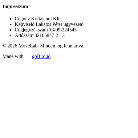
Impresszum
Cégnév
Kortalanul Kft.
Képviselő
Lakatos Péter ügyvezető
Cégjegyzékszám
13-09-224545
Adószám
32165847-2-13
© 2026 MoveLab. Minden jog fenntartva.
Made with
goBird.io