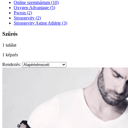
Online szeminárium
(10)
Oxygen Advantage
(5)
Pwron
(2)
Strongevity
(2)
Strongevity Aging Athlete
(3)
Szűrés
1 találat
1 képzés
Rendezés: