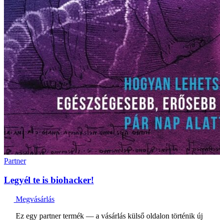
Partner
Legyél te is biohacker!
Megvásárlás
Ez egy partner termék — a vásárlás külső oldalon történik új