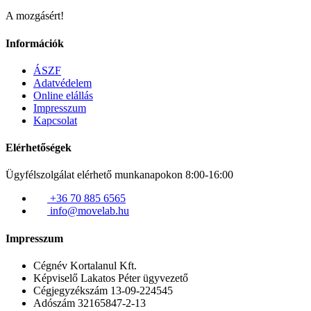
A mozgásért!
Információk
ÁSZF
Adatvédelem
Online elállás
Impresszum
Kapcsolat
Elérhetőségek
Ügyfélszolgálat elérhető munkanapokon 8:00-16:00
+36 70 885 6565
info@movelab.hu
Impresszum
Cégnév
Kortalanul Kft.
Képviselő
Lakatos Péter ügyvezető
Cégjegyzékszám
13-09-224545
Adószám
32165847-2-13