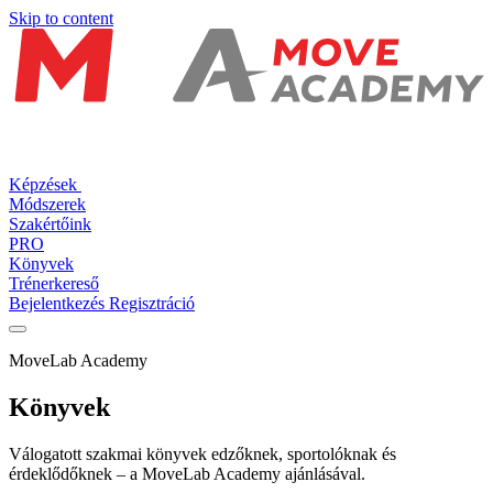
Skip to content
Képzések
Módszerek
Szakértőink
PRO
Könyvek
Trénerkereső
Bejelentkezés
Regisztráció
MoveLab Academy
Könyvek
Válogatott szakmai könyvek edzőknek, sportolóknak és
érdeklődőknek – a MoveLab Academy ajánlásával.