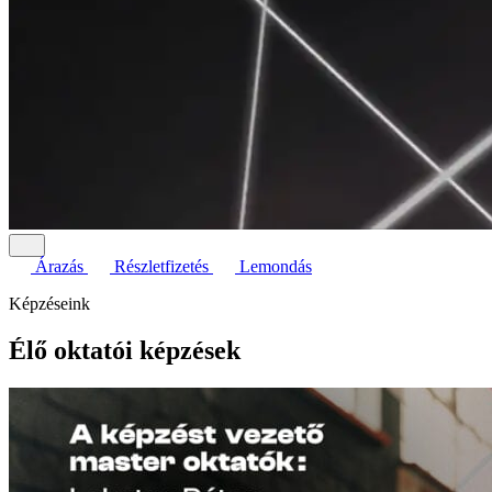
Árazás
Részletfizetés
Lemondás
Képzéseink
Élő oktatói képzések