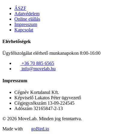
ÁSZF
Adatvédelem
Online elállás
Impresszum
Kapcsolat
Elérhetőségek
Ügyfélszolgálat elérhető munkanapokon 8:00-16:00
+36 70 885 6565
info@movelab.hu
Impresszum
Cégnév
Kortalanul Kft.
Képviselő
Lakatos Péter ügyvezető
Cégjegyzékszám
13-09-224545
Adószám
32165847-2-13
© 2026 MoveLab. Minden jog fenntartva.
Made with
goBird.io