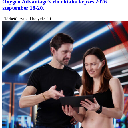
Oxygen Advantage® élő oktatói képzés 2026.
szeptember 18-20.
Elérhető szabad helyek:
20