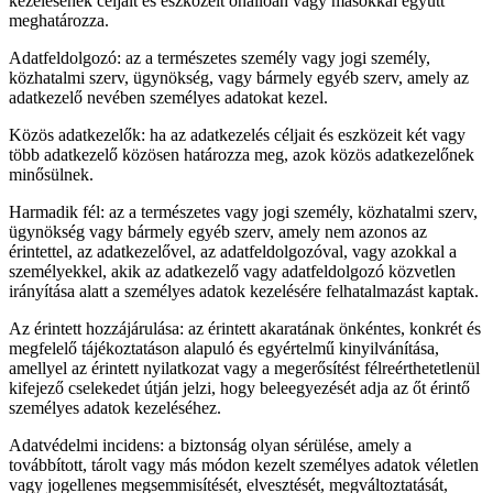
kezelésének céljait és eszközeit önállóan vagy másokkal együtt
meghatározza.
Adatfeldolgozó: az a természetes személy vagy jogi személy,
közhatalmi szerv, ügynökség, vagy bármely egyéb szerv, amely az
adatkezelő nevében személyes adatokat kezel.
Közös adatkezelők: ha az adatkezelés céljait és eszközeit két vagy
több adatkezelő közösen határozza meg, azok közös adatkezelőnek
minősülnek.
Harmadik fél: az a természetes vagy jogi személy, közhatalmi szerv,
ügynökség vagy bármely egyéb szerv, amely nem azonos az
érintettel, az adatkezelővel, az adatfeldolgozóval, vagy azokkal a
személyekkel, akik az adatkezelő vagy adatfeldolgozó közvetlen
irányítása alatt a személyes adatok kezelésére felhatalmazást kaptak.
Az érintett hozzájárulása: az érintett akaratának önkéntes, konkrét és
megfelelő tájékoztatáson alapuló és egyértelmű kinyilvánítása,
amellyel az érintett nyilatkozat vagy a megerősítést félreérthetetlenül
kifejező cselekedet útján jelzi, hogy beleegyezését adja az őt érintő
személyes adatok kezeléséhez.
Adatvédelmi incidens: a biztonság olyan sérülése, amely a
továbbított, tárolt vagy más módon kezelt személyes adatok véletlen
vagy jogellenes megsemmisítését, elvesztését, megváltoztatását,