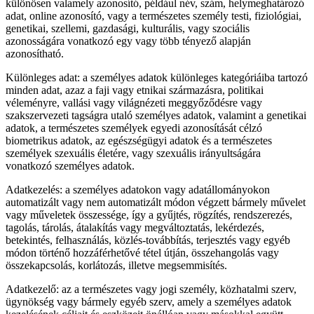
különösen valamely azonosító, például név, szám, helymeghatározó
adat, online azonosító, vagy a természetes személy testi, fiziológiai,
genetikai, szellemi, gazdasági, kulturális, vagy szociális
azonosságára vonatkozó egy vagy több tényező alapján
azonosítható.
Különleges adat: a személyes adatok különleges kategóriáiba tartozó
minden adat, azaz a faji vagy etnikai származásra, politikai
véleményre, vallási vagy világnézeti meggyőződésre vagy
szakszervezeti tagságra utaló személyes adatok, valamint a genetikai
adatok, a természetes személyek egyedi azonosítását célzó
biometrikus adatok, az egészségügyi adatok és a természetes
személyek szexuális életére, vagy szexuális irányultságára
vonatkozó személyes adatok.
Adatkezelés: a személyes adatokon vagy adatállományokon
automatizált vagy nem automatizált módon végzett bármely művelet
vagy műveletek összessége, így a gyűjtés, rögzítés, rendszerezés,
tagolás, tárolás, átalakítás vagy megváltoztatás, lekérdezés,
betekintés, felhasználás, közlés-továbbítás, terjesztés vagy egyéb
módon történő hozzáférhetővé tétel útján, összehangolás vagy
összekapcsolás, korlátozás, illetve megsemmisítés.
Adatkezelő: az a természetes vagy jogi személy, közhatalmi szerv,
ügynökség vagy bármely egyéb szerv, amely a személyes adatok