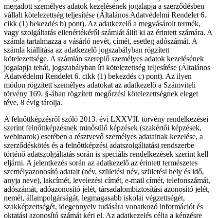
megadott személyes adatok kezelésének jogalapja a szerződésben
vállalt kötelezettség teljesítése (Általános Adatvédelmi Rendelet 6.
cikk (1) bekezdés b) pont). Az adatkezelő a megvásárolt termék,
vagy szolgáltatás ellenértékéről számlát állít ki az érintett számára. A
számla tartalmazza a vásárló nevét, címét, esetleg adószámát. A
számla kiállítása az adatkezelő jogszabályban rögzített
kötelezettsége. A számlán szereplő személyes adatok kezelésének
jogalapja tehát, jogszabályban írt kötelezettség teljesítése (Általános
Adatvédelmi Rendelet 6. cikk (1) bekezdés c) pont). Az ilyen
módon rögzített személyes adatokat az adatkezelő a Számviteli
törvény 169. §-ában rögzített megőrzési kötelezettségnek eleget
téve, 8 évig tárolja.
A felnőttképzésről szóló 2013. évi LXXVII. törvény rendelkezései
szerint felnőttképzésnek minősülő képzések (szakértői képzések,
webinarok) esetében a résztvevő személyes adatainak kezelése, a
szerződéskötés és a felnőttképzési adatszolgáltatási rendszerbe
történő adatszolgáltatás során is speciális rendelkezések szerint kell
eljárni. A jelentkezés során az adatkezelő az érintett természetes
személyazonosító adatait (név, születési név, születési hely és idő,
anyja neve), lakcímét, levelezési címét, e-mail címét, telefonszámát,
adószámát, adóazonosító jelét, társadalombiztosítási azonosító jelét,
nemét, állampolgárságát, legmagasabb iskolai végzettségét,
szakképzettségét, idegennyelv tudására vonatkozó információt és
oktatási azonosító számát kéri el. Az adatkezelés célja a képzésre