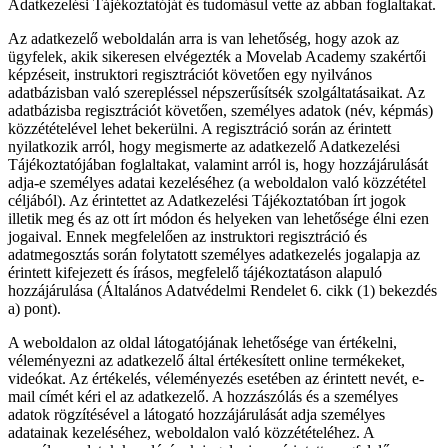
Adatkezelési Tájékoztatóját és tudomásul vette az abban foglaltakat.
Az adatkezelő weboldalán arra is van lehetőség, hogy azok az
ügyfelek, akik sikeresen elvégezték a Movelab Academy szakértői
képzéseit, instruktori regisztrációt követően egy nyilvános
adatbázisban való szerepléssel népszerűsítsék szolgáltatásaikat. Az
adatbázisba regisztrációt követően, személyes adatok (név, képmás)
közzétételével lehet bekerülni. A regisztráció során az érintett
nyilatkozik arról, hogy megismerte az adatkezelő Adatkezelési
Tájékoztatójában foglaltakat, valamint arról is, hogy hozzájárulását
adja-e személyes adatai kezeléséhez (a weboldalon való közzététel
céljából). Az érintettet az Adatkezelési Tájékoztatóban írt jogok
illetik meg és az ott írt módon és helyeken van lehetősége élni ezen
jogaival. Ennek megfelelően az instruktori regisztráció és
adatmegosztás során folytatott személyes adatkezelés jogalapja az
érintett kifejezett és írásos, megfelelő tájékoztatáson alapuló
hozzájárulása (Általános Adatvédelmi Rendelet 6. cikk (1) bekezdés
a) pont).
A weboldalon az oldal látogatójának lehetősége van értékelni,
véleményezni az adatkezelő által értékesített online termékeket,
videókat. Az értékelés, véleményezés esetében az érintett nevét, e-
mail címét kéri el az adatkezelő. A hozzászólás és a személyes
adatok rögzítésével a látogató hozzájárulását adja személyes
adatainak kezeléséhez, weboldalon való közzétételéhez. A