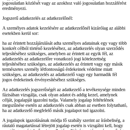
jogosulatlan közlését vagy az azokhoz való jogosulatlan hozzáférést
eredményezi.
Jogszerű adatkezelés az adatkezelőnél:
A személyes adatok kezelésére az adatkezelőnél kizárólag az alábbi
esetekben kerül sor:
ha az érintett hozzájárulását adta személyes adatainak egy vagy több
konkrét célból történő kezeléséhez, az adatkezelés olyan szerződés
teljesítéséhez szükséges, amelyben az érintett az egyik fél, az
adatkezelés az adatkezelőre vonatkozó jogi kötelezettség
teljesítéséhez szükséges, az adatkezelés az érintett vagy egy másik
természetes személy létfontosságú érdekeinek védelme miatt
szükséges, az adatkezelés az adatkezelő vagy egy harmadik fél
jogos érdekeinek érvényesítéséhez szükséges.
Az adatkezelés jogszerűségét az adatkezelő a tevékenysége minden
fázisában vizsgálja, csak olyan adatot és addig kezel, amelynek
célját, jogalapját igazolni tudja. Valamely jogalap feltételének
megszűnése esetén az adatkezelés csak abban az esetben folytatható,
ha az adatkezelő megfelelő másik jogalapot tud igazolni.
A jogalapok igazolásának módja fő szabály szerint az írásbeliség, a
ráutaló magatartással létrejött jogalap esetén is vizsgálni kell, hogy