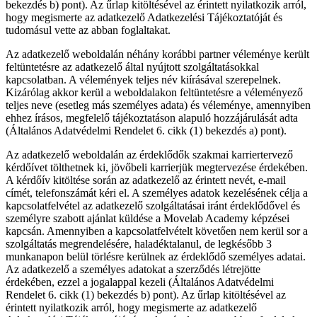
bekezdés b) pont). Az űrlap kitöltésével az érintett nyilatkozik arról,
hogy megismerte az adatkezelő Adatkezelési Tájékoztatóját és
tudomásul vette az abban foglaltakat.
Az adatkezelő weboldalán néhány korábbi partner véleménye került
feltüntetésre az adatkezelő által nyújtott szolgáltatásokkal
kapcsolatban. A vélemények teljes név kiírásával szerepelnek.
Kizárólag akkor kerül a weboldalakon feltüntetésre a véleményező
teljes neve (esetleg más személyes adata) és véleménye, amennyiben
ehhez írásos, megfelelő tájékoztatáson alapuló hozzájárulását adta
(Általános Adatvédelmi Rendelet 6. cikk (1) bekezdés a) pont).
Az adatkezelő weboldalán az érdeklődők szakmai karriertervező
kérdőívet tölthetnek ki, jövőbeli karrierjük megtervezése érdekében.
A kérdőív kitöltése során az adatkezelő az érintett nevét, e-mail
címét, telefonszámát kéri el. A személyes adatok kezelésének célja a
kapcsolatfelvétel az adatkezelő szolgáltatásai iránt érdeklődővel és
személyre szabott ajánlat küldése a Movelab Academy képzései
kapcsán. Amennyiben a kapcsolatfelvételt követően nem kerül sor a
szolgáltatás megrendelésére, haladéktalanul, de legkésőbb 3
munkanapon belül törlésre kerülnek az érdeklődő személyes adatai.
Az adatkezelő a személyes adatokat a szerződés létrejötte
érdekében, ezzel a jogalappal kezeli (Általános Adatvédelmi
Rendelet 6. cikk (1) bekezdés b) pont). Az űrlap kitöltésével az
érintett nyilatkozik arról, hogy megismerte az adatkezelő