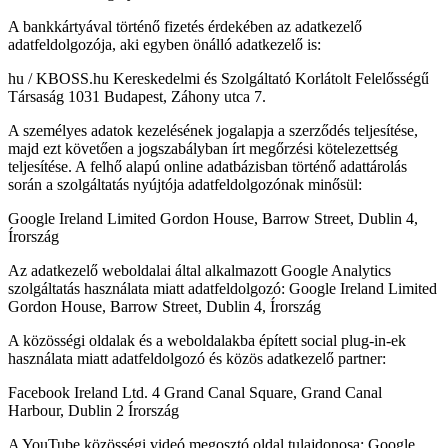
A bankkártyával történő fizetés érdekében az adatkezelő
adatfeldolgozója, aki egyben önálló adatkezelő is:
hu / KBOSS.hu Kereskedelmi és Szolgáltató Korlátolt Felelősségű
Társaság 1031 Budapest, Záhony utca 7.
A személyes adatok kezelésének jogalapja a szerződés teljesítése,
majd ezt követően a jogszabályban írt megőrzési kötelezettség
teljesítése. A felhő alapú online adatbázisban történő adattárolás
során a szolgáltatás nyújtója adatfeldolgozónak minősül:
Google Ireland Limited Gordon House, Barrow Street, Dublin 4,
Írország
Az adatkezelő weboldalai által alkalmazott Google Analytics
szolgáltatás használata miatt adatfeldolgozó: Google Ireland Limited
Gordon House, Barrow Street, Dublin 4, Írország
A közösségi oldalak és a weboldalakba épített social plug-in-ek
használata miatt adatfeldolgozó és közös adatkezelő partner:
Facebook Ireland Ltd. 4 Grand Canal Square, Grand Canal
Harbour, Dublin 2 Írország
A YouTube közösségi videó megosztó oldal tulajdonosa: Google