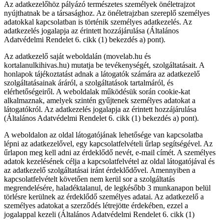
Az adatkezelőhöz pályázó természetes személyek önéletrajzot
nyújthatnak be a társasághoz. Az önéletrajzban szereplő személyes
adatokkal kapcsolatban is történik személyes adatkezelés. Az
adatkezelés jogalapja az érintett hozzájárulása (Általános
Adatvédelmi Rendelet 6. cikk (1) bekezdés a) pont).
Az adatkezelő saját weboldalán (movelab.hu és
kortalanulkihivas.hu) mutatja be tevékenységét, szolgáltatásait. A
honlapok tájékoztatást adnak a látogatók számára az adatkezelő
szolgáltatásainak áráról, a szolgáltatások tartalmáról, és
elérhetőségeiről. A weboldalak működésük során cookie-kat
alkalmaznak, amelyek szintén gyűjtenek személyes adatokat a
látogatókról. Az adatkezelés jogalapja az érintett hozzájárulása
(Általános Adatvédelmi Rendelet 6. cikk (1) bekezdés a) pont).
A weboldalon az oldal látogatójának lehetősége van kapcsolatba
lépni az adatkezelővel, egy kapcsolatfelvételi űrlap segítségével. Az
űrlapon meg kell adni az érdeklődő nevét, e-mail címét. A személyes
adatok kezelésének célja a kapcsolatfelvétel az oldal látogatójával és
az adatkezelő szolgáltatásai iránt érdeklődővel. Amennyiben a
kapcsolatfelvételt követően nem kerül sor a szolgáltatás
megrendelésére, haladéktalanul, de legkésőbb 3 munkanapon belül
törlésre kerülnek az érdeklődő személyes adatai. Az adatkezelő a
személyes adatokat a szerződés létrejötte érdekében, ezzel a
jogalappal kezeli (Általános Adatvédelmi Rendelet 6. cikk (1)