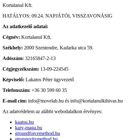
Kortalanul Kft.
HATÁLYOS: 09.24. NAPJÁTÓL VISSZAVONÁSIG
Az adatkezelő adatai:
Cégnév:
Kortalanul Kft.
Székhely:
2000 Szentendre, Kadarka utca 59.
Adószám:
32165847-2-13
Cégjegyzékszám:
13-09-224545
Képviselő:
Lakatos Péter ügyvezető
Telefonszám:
+36 30 599 60 35
E-mail cím:
info@movelab.hu
és
info@kortalanulkihivas.hu
Az adatvédelem az alábbi webodalalkon érvényes:
kaatsu.hu
karv-maga.hu
groundforcemethod.hu
strongevitymethod.hu