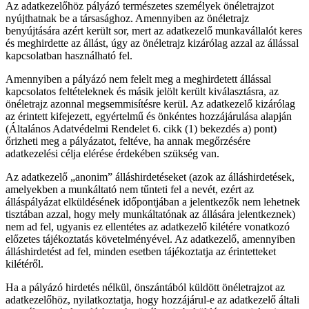
Az adatkezelőhöz pályázó természetes személyek önéletrajzot
nyújthatnak be a társasághoz. Amennyiben az önéletrajz
benyújtására azért került sor, mert az adatkezelő munkavállalót keres
és meghirdette az állást, úgy az önéletrajz kizárólag azzal az állással
kapcsolatban használható fel.
Amennyiben a pályázó nem felelt meg a meghirdetett állással
kapcsolatos feltételeknek és másik jelölt került kiválasztásra, az
önéletrajz azonnal megsemmisítésre kerül. Az adatkezelő kizárólag
az érintett kifejezett, egyértelmű és önkéntes hozzájárulása alapján
(Általános Adatvédelmi Rendelet 6. cikk (1) bekezdés a) pont)
őrizheti meg a pályázatot, feltéve, ha annak megőrzésére
adatkezelési célja elérése érdekében szükség van.
Az adatkezelő „anonim” álláshirdetéseket (azok az álláshirdetések,
amelyekben a munkáltató nem tűnteti fel a nevét, ezért az
álláspályázat elküldésének időpontjában a jelentkezők nem lehetnek
tisztában azzal, hogy mely munkáltatónak az állására jelentkeznek)
nem ad fel, ugyanis ez ellentétes az adatkezelő kilétére vonatkozó
előzetes tájékoztatás követelményével. Az adatkezelő, amennyiben
álláshirdetést ad fel, minden esetben tájékoztatja az érintetteket
kilétéről.
Ha a pályázó hirdetés nélkül, önszántából küldött önéletrajzot az
adatkezelőhöz, nyilatkoztatja, hogy hozzájárul-e az adatkezelő általi