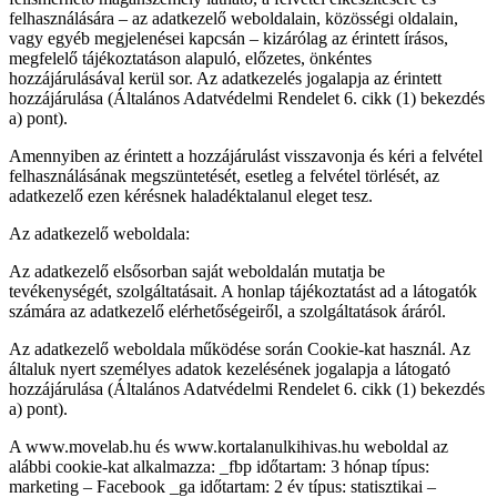
felhasználására – az adatkezelő weboldalain, közösségi oldalain,
vagy egyéb megjelenései kapcsán – kizárólag az érintett írásos,
megfelelő tájékoztatáson alapuló, előzetes, önkéntes
hozzájárulásával kerül sor. Az adatkezelés jogalapja az érintett
hozzájárulása (Általános Adatvédelmi Rendelet 6. cikk (1) bekezdés
a) pont).
Amennyiben az érintett a hozzájárulást visszavonja és kéri a felvétel
felhasználásának megszüntetését, esetleg a felvétel törlését, az
adatkezelő ezen kérésnek haladéktalanul eleget tesz.
Az adatkezelő weboldala:
Az adatkezelő elsősorban saját weboldalán mutatja be
tevékenységét, szolgáltatásait. A honlap tájékoztatást ad a látogatók
számára az adatkezelő elérhetőségeiről, a szolgáltatások áráról.
Az adatkezelő weboldala működése során Cookie-kat használ. Az
általuk nyert személyes adatok kezelésének jogalapja a látogató
hozzájárulása (Általános Adatvédelmi Rendelet 6. cikk (1) bekezdés
a) pont).
A www.movelab.hu és www.kortalanulkihivas.hu weboldal az
alábbi cookie-kat alkalmazza: _fbp időtartam: 3 hónap típus:
marketing – Facebook _ga időtartam: 2 év típus: statisztikai –