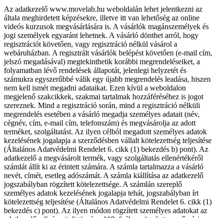
Az adatkezelő www.movelab.hu weboldalán lehet jelentkezni az
általa meghirdetett képzésekre, illetve itt van lehetőség az online
videós kurzusok megvásárlására is. A vásárlók magánszemélyek és
jogi személyek egyaránt lehetnek. A vásárló dönthet arról, hogy
regisztrációt követően, vagy regisztráció nélkül vásárol a
webáruházban. A regisztrált vásárlók belépést követően (e-mail cím,
jelszó megadásával) megtekinthetik korábbi megrendeléseiket, a
folyamatban lévő rendelések állapotát, jelenlegi helyzetét és
számukra egyszerűbbé válik egy újabb megrendelés leadása, hiszen
nem kell ismét megadni adataikat. Ezen kívül a weboldalon
megjelenő szakcikkek, szakmai tartalmak hozzáféréséhez is jogot
szereznek. Mind a regisztráció során, mind a regisztráció nélküli
megrendelés esetében a vásárló megadja személyes adatait (név,
cégnév, cím, e-mail cím, telefonszám) és megvásárolja az adott
terméket, szolgáltatást. Az ilyen célból megadott személyes adatok
kezelésének jogalapja a szerződésben vállalt kötelezettség teljesítése
(Általános Adatvédelmi Rendelet 6. cikk (1) bekezdés b) pont). Az
adatkezelő a megvásárolt termék, vagy szolgáltatás ellenértékéről
számlát állít ki az érintett számára. A számla tartalmazza a vásárló
nevét, címét, esetleg adószámát. A számla kiállítása az adatkezelő
jogszabályban rögzített kötelezettsége. A számlán szereplő
személyes adatok kezelésének jogalapja tehát, jogszabályban írt
kötelezettség teljesítése (Általános Adatvédelmi Rendelet 6. cikk (1)
bekezdés c) pont). Az ilyen módon rögzített személyes adatokat az