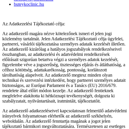
buteykoclinic.hu
Az Adatkezelési Tájékoztató célja:
Az adatkezelő magára nézve kötelezőnek ismeri el jelen jogi
közlemény tartalmát. Jelen Adatkezelési Tájékoztató célja ügyfelei,
partnerei, vásárlói tájékoztatása személyes adataik kezelését illetően.
Az adatkezelő kizárólag a hatályos jogszabályok rendelkezéseivel
összhangban, az adatkezelési és adatvédelmi rendelkezések
előírásait szigorúan betartva végzi a személyes adatok kezelését,
figyelembe véve a jogszerűség, tisztességes eljárás és átláthatóság, a
célhoz kötöttség, adattakarékosság, pontosság, korlátozott
tárolhatóság alapelveit. Az adatkezelő megtesz minden olyan
technikai és szervezési intézkedést, hogy partnerei személyes adatait
biztonságos, az Európai Parlament és a Tanács (EU) 2016/679.
rendelete által előírt módon kezelje. Az adatkezelő fentieknek
megfelelve alakította ki hétköznapi tevékenységét, dolgozta ki
szabályzatait, nyilvántartásait, iratmintáit, tájékoztatóit.
Az adatkezelő adatkezeléseivel kapcsolatosan felmerülő adatvédelmi
irányelvek folyamatosan elérhetők az adatkezelő székhelyén,
weboldalán. Az adatkezelő fenntartja magának a jogot jelen
tájékoztató bármikori megváltoztatására. Természetesen az esetleges