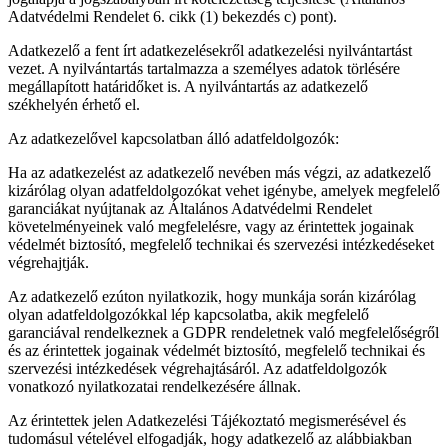
Adatvédelmi Rendelet 6. cikk (1) bekezdés c) pont).
Adatkezelő a fent írt adatkezelésekről adatkezelési nyilvántartást
vezet. A nyilvántartás tartalmazza a személyes adatok törlésére
megállapított határidőket is. A nyilvántartás az adatkezelő
székhelyén érhető el.
Az adatkezelővel kapcsolatban álló adatfeldolgozók:
Ha az adatkezelést az adatkezelő nevében más végzi, az adatkezelő
kizárólag olyan adatfeldolgozókat vehet igénybe, amelyek megfelelő
garanciákat nyújtanak az Általános Adatvédelmi Rendelet
követelményeinek való megfelelésre, vagy az érintettek jogainak
védelmét biztosító, megfelelő technikai és szervezési intézkedéseket
végrehajtják.
Az adatkezelő ezúton nyilatkozik, hogy munkája során kizárólag
olyan adatfeldolgozókkal lép kapcsolatba, akik megfelelő
garanciával rendelkeznek a GDPR rendeletnek való megfelelőségről
és az érintettek jogainak védelmét biztosító, megfelelő technikai és
szervezési intézkedések végrehajtásáról. Az adatfeldolgozók
vonatkozó nyilatkozatai rendelkezésére állnak.
Az érintettek jelen Adatkezelési Tájékoztató megismerésével és
tudomásul vételével elfogadják, hogy adatkezelő az alábbiakban