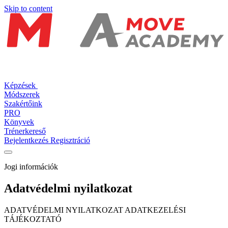
Skip to content
Képzések
Módszerek
Szakértőink
PRO
Könyvek
Trénerkereső
Bejelentkezés
Regisztráció
Jogi információk
Adatvédelmi nyilatkozat
ADATVÉDELMI NYILATKOZAT ADATKEZELÉSI
TÁJÉKOZTATÓ