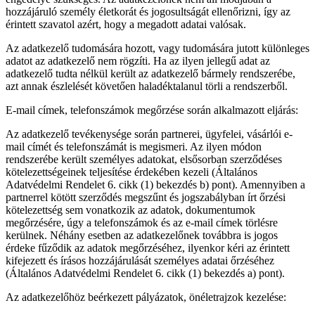
hozzájáruló személy életkorát és jogosultságát ellenőrizni, így az
érintett szavatol azért, hogy a megadott adatai valósak.
Az adatkezelő tudomására hozott, vagy tudomására jutott különleges
adatot az adatkezelő nem rögzíti. Ha az ilyen jellegű adat az
adatkezelő tudta nélkül került az adatkezelő bármely rendszerébe,
azt annak észlelését követően haladéktalanul törli a rendszerből.
E-mail címek, telefonszámok megőrzése során alkalmazott eljárás:
Az adatkezelő tevékenysége során partnerei, ügyfelei, vásárlói e-
mail címét és telefonszámát is megismeri. Az ilyen módon
rendszerébe került személyes adatokat, elsősorban szerződéses
kötelezettségeinek teljesítése érdekében kezeli (Általános
Adatvédelmi Rendelet 6. cikk (1) bekezdés b) pont). Amennyiben a
partnerrel kötött szerződés megszűnt és jogszabályban írt őrzési
kötelezettség sem vonatkozik az adatok, dokumentumok
megőrzésére, úgy a telefonszámok és az e-mail címek törlésre
kerülnek. Néhány esetben az adatkezelőnek továbbra is jogos
érdeke fűződik az adatok megőrzéséhez, ilyenkor kéri az érintett
kifejezett és írásos hozzájárulását személyes adatai őrzéséhez
(Általános Adatvédelmi Rendelet 6. cikk (1) bekezdés a) pont).
Az adatkezelőhöz beérkezett pályázatok, önéletrajzok kezelése: