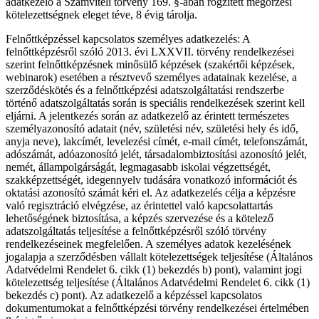
adatkezelő a Számviteli törvény 169. §-ában rögzített megőrzési
kötelezettségnek eleget téve, 8 évig tárolja.
Felnőttképzéssel kapcsolatos személyes adatkezelés: A
felnőttképzésről szóló 2013. évi LXXVII. törvény rendelkezései
szerint felnőttképzésnek minősülő képzések (szakértői képzések,
webinarok) esetében a résztvevő személyes adatainak kezelése, a
szerződéskötés és a felnőttképzési adatszolgáltatási rendszerbe
történő adatszolgáltatás során is speciális rendelkezések szerint kell
eljárni. A jelentkezés során az adatkezelő az érintett természetes
személyazonosító adatait (név, születési név, születési hely és idő,
anyja neve), lakcímét, levelezési címét, e-mail címét, telefonszámát,
adószámát, adóazonosító jelét, társadalombiztosítási azonosító jelét,
nemét, állampolgárságát, legmagasabb iskolai végzettségét,
szakképzettségét, idegennyelv tudására vonatkozó információt és
oktatási azonosító számát kéri el. Az adatkezelés célja a képzésre
való regisztráció elvégzése, az érintettel való kapcsolattartás
lehetőségének biztosítása, a képzés szervezése és a kötelező
adatszolgáltatás teljesítése a felnőttképzésről szóló törvény
rendelkezéseinek megfelelően. A személyes adatok kezelésének
jogalapja a szerződésben vállalt kötelezettségek teljesítése (Általános
Adatvédelmi Rendelet 6. cikk (1) bekezdés b) pont), valamint jogi
kötelezettség teljesítése (Általános Adatvédelmi Rendelet 6. cikk (1)
bekezdés c) pont). Az adatkezelő a képzéssel kapcsolatos
dokumentumokat a felnőttképzési törvény rendelkezései értelmében