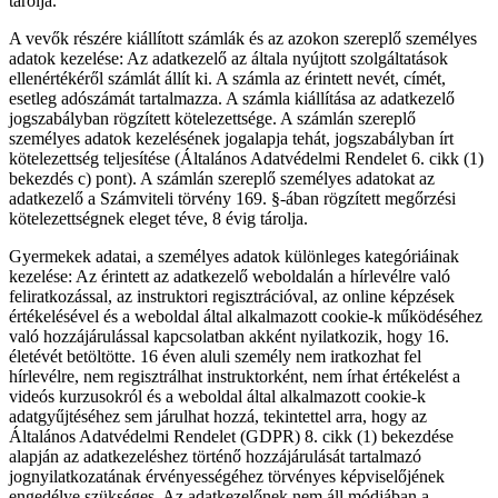
tárolja.
A vevők részére kiállított számlák és az azokon szereplő személyes
adatok kezelése: Az adatkezelő az általa nyújtott szolgáltatások
ellenértékéről számlát állít ki. A számla az érintett nevét, címét,
esetleg adószámát tartalmazza. A számla kiállítása az adatkezelő
jogszabályban rögzített kötelezettsége. A számlán szereplő
személyes adatok kezelésének jogalapja tehát, jogszabályban írt
kötelezettség teljesítése (Általános Adatvédelmi Rendelet 6. cikk (1)
bekezdés c) pont). A számlán szereplő személyes adatokat az
adatkezelő a Számviteli törvény 169. §-ában rögzített megőrzési
kötelezettségnek eleget téve, 8 évig tárolja.
Gyermekek adatai, a személyes adatok különleges kategóriáinak
kezelése: Az érintett az adatkezelő weboldalán a hírlevélre való
feliratkozással, az instruktori regisztrációval, az online képzések
értékelésével és a weboldal által alkalmazott cookie-k működéséhez
való hozzájárulással kapcsolatban akként nyilatkozik, hogy 16.
életévét betöltötte. 16 éven aluli személy nem iratkozhat fel
hírlevélre, nem regisztrálhat instruktorként, nem írhat értékelést a
videós kurzusokról és a weboldal által alkalmazott cookie-k
adatgyűjtéséhez sem járulhat hozzá, tekintettel arra, hogy az
Általános Adatvédelmi Rendelet (GDPR) 8. cikk (1) bekezdése
alapján az adatkezeléshez történő hozzájárulását tartalmazó
jognyilatkozatának érvényességéhez törvényes képviselőjének
engedélye szükséges. Az adatkezelőnek nem áll módjában a