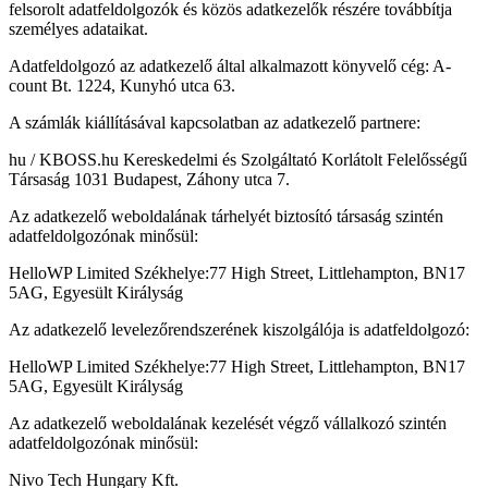
felsorolt adatfeldolgozók és közös adatkezelők részére továbbítja
személyes adataikat.
Adatfeldolgozó az adatkezelő által alkalmazott könyvelő cég: A-
count Bt. 1224, Kunyhó utca 63.
A számlák kiállításával kapcsolatban az adatkezelő partnere:
hu / KBOSS.hu Kereskedelmi és Szolgáltató Korlátolt Felelősségű
Társaság 1031 Budapest, Záhony utca 7.
Az adatkezelő weboldalának tárhelyét biztosító társaság szintén
adatfeldolgozónak minősül:
HelloWP Limited Székhelye:77 High Street, Littlehampton, BN17
5AG, Egyesült Királyság
Az adatkezelő levelezőrendszerének kiszolgálója is adatfeldolgozó:
HelloWP Limited Székhelye:77 High Street, Littlehampton, BN17
5AG, Egyesült Királyság
Az adatkezelő weboldalának kezelését végző vállalkozó szintén
adatfeldolgozónak minősül:
Nivo Tech Hungary Kft.