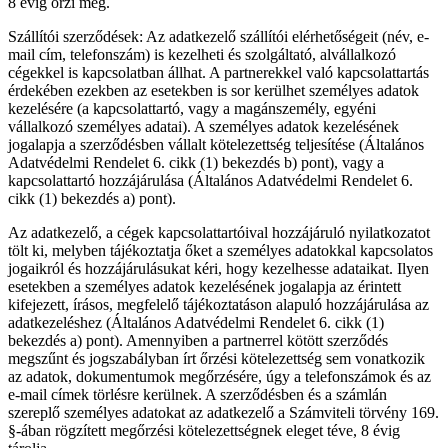
8 évig őrzi meg.
Szállítói szerződések: Az adatkezelő szállítói elérhetőségeit (név, e-
mail cím, telefonszám) is kezelheti és szolgáltató, alvállalkozó
cégekkel is kapcsolatban állhat. A partnerekkel való kapcsolattartás
érdekében ezekben az esetekben is sor kerülhet személyes adatok
kezelésére (a kapcsolattartó, vagy a magánszemély, egyéni
vállalkozó személyes adatai). A személyes adatok kezelésének
jogalapja a szerződésben vállalt kötelezettség teljesítése (Általános
Adatvédelmi Rendelet 6. cikk (1) bekezdés b) pont), vagy a
kapcsolattartó hozzájárulása (Általános Adatvédelmi Rendelet 6.
cikk (1) bekezdés a) pont).
Az adatkezelő, a cégek kapcsolattartóival hozzájáruló nyilatkozatot
tölt ki, melyben tájékoztatja őket a személyes adatokkal kapcsolatos
jogaikról és hozzájárulásukat kéri, hogy kezelhesse adataikat. Ilyen
esetekben a személyes adatok kezelésének jogalapja az érintett
kifejezett, írásos, megfelelő tájékoztatáson alapuló hozzájárulása az
adatkezeléshez (Általános Adatvédelmi Rendelet 6. cikk (1)
bekezdés a) pont). Amennyiben a partnerrel kötött szerződés
megszűnt és jogszabályban írt őrzési kötelezettség sem vonatkozik
az adatok, dokumentumok megőrzésére, úgy a telefonszámok és az
e-mail címek törlésre kerülnek. A szerződésben és a számlán
szereplő személyes adatokat az adatkezelő a Számviteli törvény 169.
§-ában rögzített megőrzési kötelezettségnek eleget téve, 8 évig