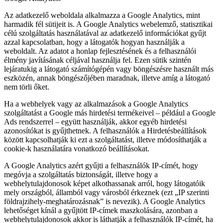
Az adatkezelő weboldala alkalmazza a Google Analytics, mint
harmadik fél sütijeit is. A Google Analytics webelemző, statisztikai
célú szolgáltatás használatával az adatkezelő információkat gyűjt
azzal kapcsolatban, hogy a látogatók hogyan használják a
weboldalt. Az adatot a honlap fejlesztésének és a felhasználói
élmény javításának céljával használja fel. Ezen sütik szintén
lejáratukig a látogató számítógépén vagy böngészésre használt más
eszközén, annak böngészőjében maradnak, illetve amíg a látogató
nem törli őket.
Ha a webhelyek vagy az alkalmazások a Google Analytics
szolgáltatást a Google más hirdetési termékeivel – például a Google
Ads rendszerrel – együtt használják, akkor egyéb hirdetési
azonosítókat is gyűjthetnek. A felhasználók a Hirdetésbeállítások
között kapcsolhatják ki ezt a szolgáltatást, illetve módosíthatják a
cookie-k használatára vonatkozó beállításokat.
A Google Analytics azért gyűjti a felhasználók IP-címét, hogy
megóvja a szolgáltatás biztonságát, illetve hogy a
webhelytulajdonosok képet alkothassanak arról, hogy látogatóik
mely országból, államból vagy városból érkeznek (ezt „IP szerinti
földrajzihely-meghatározásnak” is nevezik). A Google Analytics
lehetőséget kínál a gyűjtött IP-címek maszkolására, azonban a
webhelytulajdonosok akkor is láthatják a felhasználók IP-címét, ha