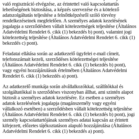
való regisztráció elvégzése, az érintettel való kapcsolattartás
lehetőségének biztosítása, a képzés szervezése és a kötelező
adatszolgáltatás teljesítése a felnőttképzésről szóló törvény
rendelkezéseinek megfelelően. A személyes adatok kezelésének
jogalapja a szerződésben vállalt kötelezettségek teljesítése (Általános
Adatvédelmi Rendelet 6. cikk (1) bekezdés b) pont), valamint jogi
kötelezettség teljesítése (Általános Adatvédelmi Rendelet 6. cikk (1)
bekezdés c) pont).
Feladatai ellátása során az adatkezelő ügyfelei e-mail címeit,
telefonszámait kezeli, szerződéses kötelezettségei teljesítése
(Általános Adatvédelmi Rendelet 6. cikk (1) bekezdés b) pont),
vagy egyéni hozzájárulásuk értelmében (Általános Adatvédelmi
Rendelet 6. cikk (1) bekezdés a) pont).
Az adatkezelő munkája során alvállalkozókkal, szállítókkal és
szolgáltatókkal is szerződéses viszonyban állhat, ami szintén alapot
biztosít a személyes adatok kezelésére. Ez esetben a személyes
adatok kezelésének jogalapja (magánszemély vagy egyéni
vállalkozó esetében) a szerződésben vállalt kötelezettség teljesítése
(Általános Adatvédelmi Rendelet 6. cikk (1) bekezdés b) pont), jogi
személy kapcsolattartójának személyes adatai kapcsán az érintett
kifejezett, előzetes tájékoztatáson alapuló hozzájárulása (Általános
Adatvédelmi Rendelet 6. cikk (1) bekezdés a) pont).