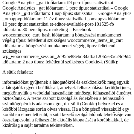
Google Analytics _gali időtartam: fél perc típus: statisztikai –
Google Analytics _gat időtartam: 1 perc típus: statisztikai – Google
Analytics _gid időtartam: 1 nap típus: statisztikai – Google Analytics
_omappvp időtartam: 11 év típus: statisztikai _omappvs időtartam:
10 perc típus: statisztikai et-editor-available-post-101525-fb
időtartam: 30 perc típus: marketing – Facebook
woocommerce_cart_hash időtartam: a böngészési munkamenet
végéig típus: feltétlenül szükséges woocommerce_items_in_cart
időtartam: a böngészési munkamenet végéig típus: feltétlenül
szükséges
wp_woocommerce_session_2d95be88ebd34afba120b5e35c29d9d4
időtartam: 2 nap típus: feltétlenül szükséges Cookie-k (Sütik):
A sütik feladata:
információkat gyűjtenek a látogatókról és eszközeikről; megjegyzik
a látogatók egyéni beállításait, amelyek felhasználásra kerül(het)nek;
megkönnyítik a weboldal használatát; minőségi felhasználói élményt
biztosítanak. A testre szabott kiszolgálás érdekében a felhasználó
számítógépén kis adatcsomagot, ún. sütit (Cookie) helyez el és a
későbbi látogatás során olvas vissza. Ha a böngésző visszaküld egy
korábban elmentett sütit, a sütit kezelő szolgáltatónak lehetősége van
összekapcsolni a felhasználó aktuális látogatását a korábbiakkal, de
kizárólag a saját tartalma tekintetében.