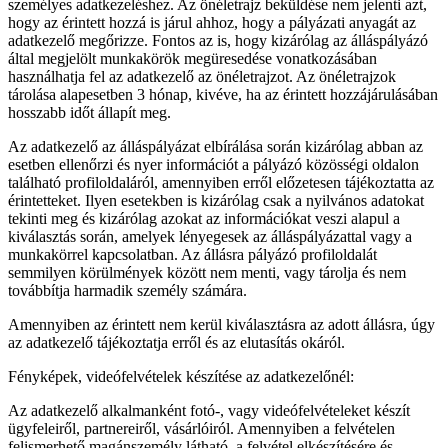
személyes adatkezeléshez. Az önéletrajz beküldése nem jelenti azt,
hogy az érintett hozzá is járul ahhoz, hogy a pályázati anyagát az
adatkezelő megőrizze. Fontos az is, hogy kizárólag az álláspályázó
által megjelölt munkakörök megüresedése vonatkozásában
használhatja fel az adatkezelő az önéletrajzot. Az önéletrajzok
tárolása alapesetben 3 hónap, kivéve, ha az érintett hozzájárulásában
hosszabb időt állapít meg.
Az adatkezelő az álláspályázat elbírálása során kizárólag abban az
esetben ellenőrzi és nyer információt a pályázó közösségi oldalon
található profiloldaláról, amennyiben erről előzetesen tájékoztatta az
érintetteket. Ilyen esetekben is kizárólag csak a nyilvános adatokat
tekinti meg és kizárólag azokat az információkat veszi alapul a
kiválasztás során, amelyek lényegesek az álláspályázattal vagy a
munkakörrel kapcsolatban. Az állásra pályázó profiloldalát
semmilyen körülmények között nem menti, vagy tárolja és nem
továbbítja harmadik személy számára.
Amennyiben az érintett nem kerül kiválasztásra az adott állásra, úgy
az adatkezelő tájékoztatja erről és az elutasítás okáról.
Fényképek, videófelvételek készítése az adatkezelőnél:
Az adatkezelő alkalmanként fotó-, vagy videófelvételeket készít
ügyfeleiről, partnereiről, vásárlóiról. Amennyiben a felvételen
felismerhető magánszemély látható, a felvétel elkészítésére és