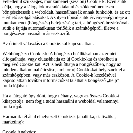
Feltétlenül szükséges, munkamenet (session) Cookie-k: Ezen sütik
célja, hogy a látogatók maradéktalanul és zökkenőmentesen
böngészhessék a weboldalt, használhassák annak funkcióit, és az ott
elérhető szolgáltatásokat. Az ilyen típusú sütik érvényességi ideje a
munkamenet (böngészés) befejezéséig tart, a böngésző bezárásával a
sütik e fajtája automatikusan törlődik a számítógépről, illetve a
böngészésre használt más eszközről.
Az érintett választása a Cookie-kal kapcsolatban:
Webböngésző Cookie-k: A böngésző beállításaiban az érintett
elfogadhatja, vagy elutasíthatja az új Cookie-kat és törölheti a
meglévő Cookie-kat. Azt is beállíthatja a böngészőben, hogy az
minden alkalommal értesítse, amikor új Cookie-kat helyeznek el a
számítógépben, vagy más eszközön. A Cookie-k kezelésével
kapcsolatban további információkat találhat a böngésző „help”
funkciójában.
Ha a látogató úgy dönt, hogy néhány, vagy az összes Cookie-t
kikapcsolja, nem fogja tudni használni a weboldal valamennyi
funkcióját.
Harmadik fél által elhelyezett Cookie-k (analitika, statisztika,
marketing):
Google Analytics: