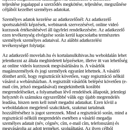
teljesítése jogalappal a szerződés megkötése, teljesítése, megszűnése
céljából kezelhet személyes adatokat.
Személyes adatok kezelése az adatkezelőnél: Az adatkezelő
sportszakértői képzések, webinarok szervezésével, online videó
kurzusok értékesítésével áll ügyfelei rendelkezésére. Az adatkezelő
ezen tevékenység elvégzése során kerül kapcsolatba természetes
személyek személyes adataival. Az alábbi adatkezelési
tevékenységet folytatja:
Az adatkezelő movelab.hu és kortalanulkihivas.hu weboldalán lehet
jelentkezni az általa meghirdetett képzésekre, illetve itt van lehetőség
az online videós kurzusok megvásárlására is. A vásárlók
magánszemélyek és jogi személyek egyaránt lehetnek. A vásárló
dönthet arról, hogy regisztrációt követően, vagy regisztráció nélkül
vásárol a webáruházban. A regisztrált vásárlók belépést követően (e-
mail cím, jelszó megadásával) megtekinthetik korábbi
megrendeléseiket, a folyamatban lévő rendelések állapotát, jelenlegi
helyzetét és számukra egyszerűbbé válik egy újabb megrendelés
leadása, hiszen nem kell ismét megadni adataikat. Ezen kívül a
weboldalakon megjelenő szakcikkek, szakmai tartalmak
hozzáféréséhez is jogot szereznek. Mind a regisztráció során, mind a
regisztráció nélküli megrendelés esetében a vásárló megadja
személyes adatait (név, cégnév, cím, e-mail cím, telefonszám) és
megvásárolja az adott terméket, szolgáltatást. Az ilyen célból