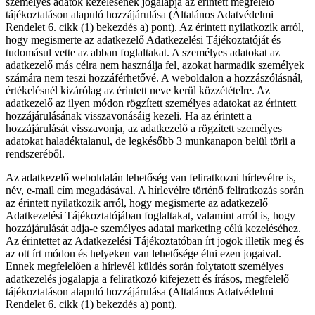
személyes adatok kezelésének jogalapja az érintett megfelelő
tájékoztatáson alapuló hozzájárulása (Általános Adatvédelmi
Rendelet 6. cikk (1) bekezdés a) pont). Az érintett nyilatkozik arról,
hogy megismerte az adatkezelő Adatkezelési Tájékoztatóját és
tudomásul vette az abban foglaltakat. A személyes adatokat az
adatkezelő más célra nem használja fel, azokat harmadik személyek
számára nem teszi hozzáférhetővé. A weboldalon a hozzászólásnál,
értékelésnél kizárólag az érintett neve kerül közzétételre. Az
adatkezelő az ilyen módon rögzített személyes adatokat az érintett
hozzájárulásának visszavonásáig kezeli. Ha az érintett a
hozzájárulását visszavonja, az adatkezelő a rögzített személyes
adatokat haladéktalanul, de legkésőbb 3 munkanapon belül törli a
rendszeréből.
Az adatkezelő weboldalán lehetőség van feliratkozni hírlevélre is,
név, e-mail cím megadásával. A hírlevélre történő feliratkozás során
az érintett nyilatkozik arról, hogy megismerte az adatkezelő
Adatkezelési Tájékoztatójában foglaltakat, valamint arról is, hogy
hozzájárulását adja-e személyes adatai marketing célú kezeléséhez.
Az érintettet az Adatkezelési Tájékoztatóban írt jogok illetik meg és
az ott írt módon és helyeken van lehetősége élni ezen jogaival.
Ennek megfelelően a hírlevél küldés során folytatott személyes
adatkezelés jogalapja a feliratkozó kifejezett és írásos, megfelelő
tájékoztatáson alapuló hozzájárulása (Általános Adatvédelmi
Rendelet 6. cikk (1) bekezdés a) pont).