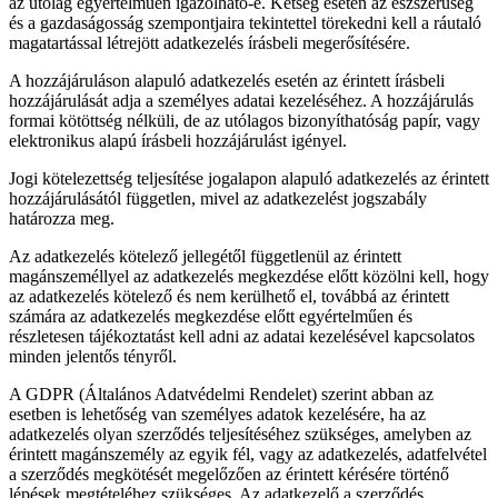
az utólag egyértelműen igazolható-e. Kétség esetén az észszerűség
és a gazdaságosság szempontjaira tekintettel törekedni kell a ráutaló
magatartással létrejött adatkezelés írásbeli megerősítésére.
A hozzájáruláson alapuló adatkezelés esetén az érintett írásbeli
hozzájárulását adja a személyes adatai kezeléséhez. A hozzájárulás
formai kötöttség nélküli, de az utólagos bizonyíthatóság papír, vagy
elektronikus alapú írásbeli hozzájárulást igényel.
Jogi kötelezettség teljesítése jogalapon alapuló adatkezelés az érintett
hozzájárulásától független, mivel az adatkezelést jogszabály
határozza meg.
Az adatkezelés kötelező jellegétől függetlenül az érintett
magánszeméllyel az adatkezelés megkezdése előtt közölni kell, hogy
az adatkezelés kötelező és nem kerülhető el, továbbá az érintett
számára az adatkezelés megkezdése előtt egyértelműen és
részletesen tájékoztatást kell adni az adatai kezelésével kapcsolatos
minden jelentős tényről.
A GDPR (Általános Adatvédelmi Rendelet) szerint abban az
esetben is lehetőség van személyes adatok kezelésére, ha az
adatkezelés olyan szerződés teljesítéséhez szükséges, amelyben az
érintett magánszemély az egyik fél, vagy az adatkezelés, adatfelvétel
a szerződés megkötését megelőzően az érintett kérésére történő
lépések megtételéhez szükséges. Az adatkezelő a szerződés