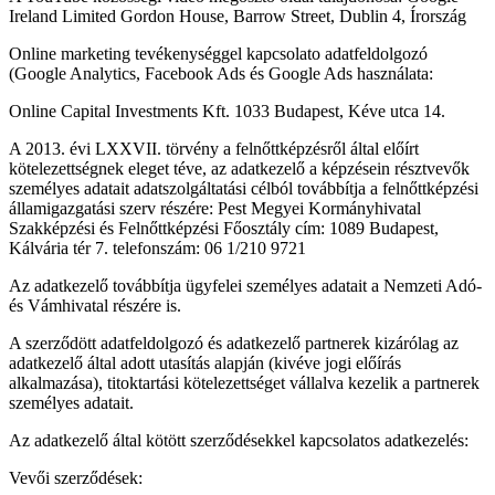
Ireland Limited Gordon House, Barrow Street, Dublin 4, Írország
Online marketing tevékenységgel kapcsolato adatfeldolgozó
(Google Analytics, Facebook Ads és Google Ads használata:
Online Capital Investments Kft. 1033 Budapest, Kéve utca 14.
A 2013. évi LXXVII. törvény a felnőttképzésről által előírt
kötelezettségnek eleget téve, az adatkezelő a képzésein résztvevők
személyes adatait adatszolgáltatási célból továbbítja a felnőttképzési
államigazgatási szerv részére: Pest Megyei Kormányhivatal
Szakképzési és Felnőttképzési Főosztály cím: 1089 Budapest,
Kálvária tér 7. telefonszám: 06 1/210 9721
Az adatkezelő továbbítja ügyfelei személyes adatait a Nemzeti Adó-
és Vámhivatal részére is.
A szerződött adatfeldolgozó és adatkezelő partnerek kizárólag az
adatkezelő által adott utasítás alapján (kivéve jogi előírás
alkalmazása), titoktartási kötelezettséget vállalva kezelik a partnerek
személyes adatait.
Az adatkezelő által kötött szerződésekkel kapcsolatos adatkezelés:
Vevői szerződések: