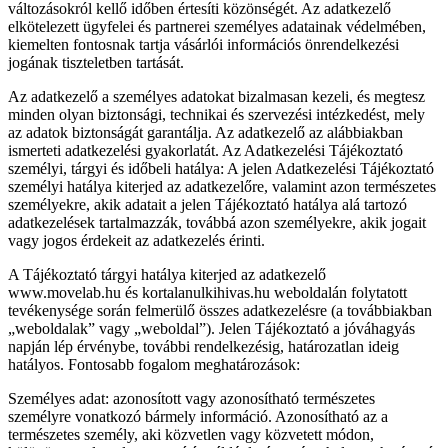
változásokról kellő időben értesíti közönségét. Az adatkezelő
elkötelezett ügyfelei és partnerei személyes adatainak védelmében,
kiemelten fontosnak tartja vásárlói információs önrendelkezési
jogának tiszteletben tartását.
Az adatkezelő a személyes adatokat bizalmasan kezeli, és megtesz
minden olyan biztonsági, technikai és szervezési intézkedést, mely
az adatok biztonságát garantálja. Az adatkezelő az alábbiakban
ismerteti adatkezelési gyakorlatát. Az Adatkezelési Tájékoztató
személyi, tárgyi és időbeli hatálya: A jelen Adatkezelési Tájékoztató
személyi hatálya kiterjed az adatkezelőre, valamint azon természetes
személyekre, akik adatait a jelen Tájékoztató hatálya alá tartozó
adatkezelések tartalmazzák, továbbá azon személyekre, akik jogait
vagy jogos érdekeit az adatkezelés érinti.
A Tájékoztató tárgyi hatálya kiterjed az adatkezelő
www.movelab.hu és kortalanulkihivas.hu weboldalán folytatott
tevékenysége során felmerülő összes adatkezelésre (a továbbiakban
„weboldalak” vagy „weboldal”). Jelen Tájékoztató a jóváhagyás
napján lép érvénybe, további rendelkezésig, határozatlan ideig
hatályos. Fontosabb fogalom meghatározások:
Személyes adat: azonosított vagy azonosítható természetes
személyre vonatkozó bármely információ. Azonosítható az a
természetes személy, aki közvetlen vagy közvetett módon,