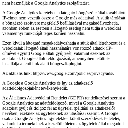
nem használják a Google Analytics szolgáltatást.
A Google Analytics keretében a látogató böngészője által továbbított
IP-címet nem vezetik össze a Google más adataival. A sütik tárolását
a böngésző szoftvere megfelelő beállításával megakadályozhatja,
azonban ebben az esetben a látogató esetleg nem tudja a weboldal
valamennyi funkcióját teljes körűen használni.
Ezen kívül a látogató megakadályozhatja a sütik által létrehozott és a
weboldalak látogató általi használatára vonatkozó adatok (IP-
címével együtt) Google általi gyűjtését, valamint ezeknek az
adatoknak Google általi feldolgozását, amennyiben letölti és
installálja a lenti link alatti böngésző-plugint.
Az aktuális link: http://www.google.com/policies/privacy/ads/.
A Google a Google Analytics és így az adatkezelő
adatfeldolgozójaként tevékenykedik.
Az Általános Adatvédelmi Rendelet (GDPR) rendelkezései szerint a
Google Analytics az adatfeldolgozó, mivel a Google Analytics
adatokat gyűjt és dolgoz fel az ügyfelei (például az adatkezelő)
nevében, ezeknek az ügyfeleknek az utasításai szerint. A Google
csak a Google Analytics-ügyfelekkel kötött szerződések feltételei,
valamint a termékeinek a kezelőfelületén az ügyfelek által megadott