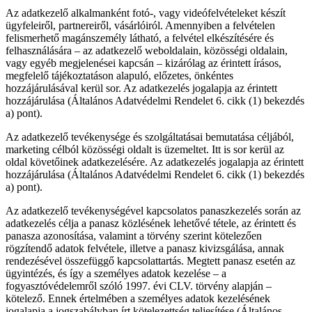
Az adatkezelő alkalmanként fotó-, vagy videófelvételeket készít
ügyfeleiről, partnereiről, vásárlóiról. Amennyiben a felvételen
felismerhető magánszemély látható, a felvétel elkészítésére és
felhasználására – az adatkezelő weboldalain, közösségi oldalain,
vagy egyéb megjelenései kapcsán – kizárólag az érintett írásos,
megfelelő tájékoztatáson alapuló, előzetes, önkéntes
hozzájárulásával kerül sor. Az adatkezelés jogalapja az érintett
hozzájárulása (Általános Adatvédelmi Rendelet 6. cikk (1) bekezdés
a) pont).
Az adatkezelő tevékenysége és szolgáltatásai bemutatása céljából,
marketing célból közösségi oldalt is üzemeltet. Itt is sor kerül az
oldal követőinek adatkezelésére. Az adatkezelés jogalapja az érintett
hozzájárulása (Általános Adatvédelmi Rendelet 6. cikk (1) bekezdés
a) pont).
Az adatkezelő tevékenységével kapcsolatos panaszkezelés során az
adatkezelés célja a panasz közlésének lehetővé tétele, az érintett és
panasza azonosítása, valamint a törvény szerint kötelezően
rögzítendő adatok felvétele, illetve a panasz kivizsgálása, annak
rendezésével összefüggő kapcsolattartás. Megtett panasz esetén az
ügyintézés, és így a személyes adatok kezelése – a
fogyasztóvédelemről szóló 1997. évi CLV. törvény alapján –
kötelező. Ennek értelmében a személyes adatok kezelésének
jogalapja a jogszabályban írt kötelezettség teljesítése (Általános