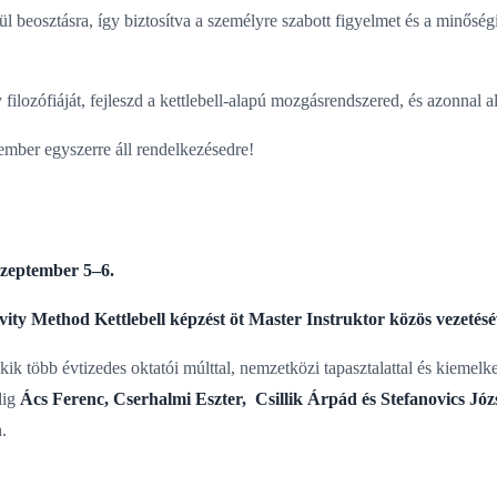
l beosztásra, így biztosítva a személyre szabott figyelmet és a minőség
lozófiáját, fejleszd a kettlebell-alapú mozgásrendszered, és azonnal al
ember egyszerre áll rendelkezésedre!
ptember 5–6.
vity Method Kettlebell képzést öt Master Instruktor közös vezetés
kik több évtizedes oktatói múlttal, nemzetközi tapasztalattal és kiemel
dig
Ács Ferenc, Cserhalmi Eszter, Csillik Árpád és Stefanovics Józ
.