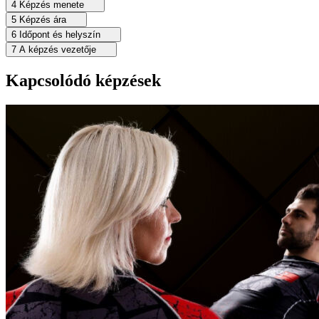
4
Képzés menete
5
Képzés ára
6
Időpont és helyszín
7
A képzés vezetője
Kapcsolódó képzések