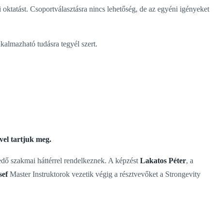
i oktatást. Csoportválasztásra nincs lehetőség, de az egyéni igényeket
kalmazható tudásra tegyél szert.
ével tartjuk meg.
kedő szakmai háttérrel rendelkeznek. A képzést
Lakatos Péter
, a
sef
Master Instruktorok vezetik végig a résztvevőket a Strongevity