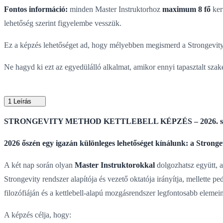
Fontos információ:
minden Master Instruktorhoz
maximum 8 fő
kerü
lehetőség szerint figyelembe vesszük.
Ez a képzés lehetőséget ad, hogy mélyebben megismerd a Strongevity fi
Ne hagyd ki ezt az egyedülálló alkalmat, amikor ennyi tapasztalt szak
1
Leírás
STRONGEVITY METHOD KETTLEBELL KÉPZÉS – 2026. sze
2026 őszén egy igazán különleges lehetőséget kínálunk: a Stronge
A két nap során olyan
Master Instruktorokkal
dolgozhatsz együtt, a
Strongevity rendszer alapítója és vezető oktatója irányítja, mellette pe
filozófiáján és a kettlebell-alapú mozgásrendszer legfontosabb elemein
A képzés célja, hogy: