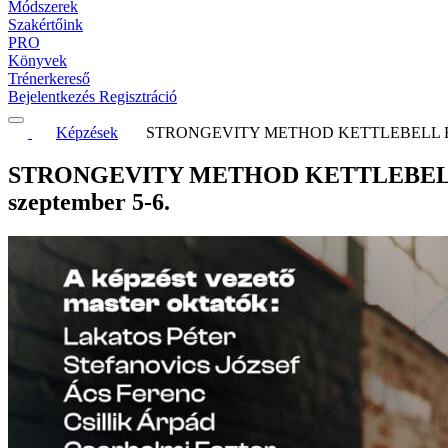
Módszerek
Szakértőink
PRO
Könyvek
Trénerkereső
Bejelentkezés
Regisztráció
Képzések
STRONGEVITY METHOD KETTLEBELL ÉLŐ
STRONGEVITY METHOD KETTLEBELL 
szeptember 5-6.