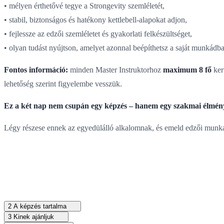
• mélyen érthetővé tegye a Strongevity szemléletét,
• stabil, biztonságos és hatékony kettlebell-alapokat adjon,
• fejlessze az edzői szemléletet és gyakorlati felkészültséget,
• olyan tudást nyújtson, amelyet azonnal beépíthetsz a saját munkádba
Fontos információ:
minden Master Instruktorhoz
maximum 8 fő
kerü
lehetőség szerint figyelembe vesszük.
Ez a két nap nem csupán egy képzés – hanem egy szakmai élmény,
Légy részese ennek az egyedülálló alkalomnak, és emeld edzői munká
2
A képzés tartalma
3
Kinek ajánljuk