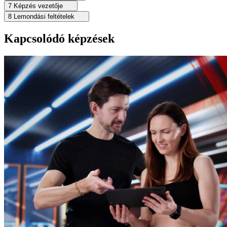
7
Képzés vezetője
8
Lemondási feltételek
Kapcsolódó képzések