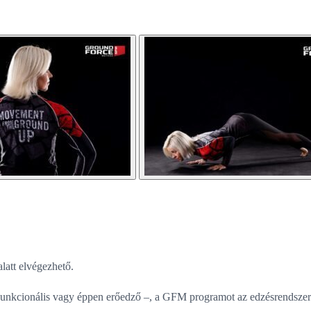
latt elvégezhető.
 Funkcionális vagy éppen erőedző –, a GFM programot az edzésrendszere