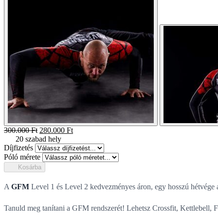
Original
Current
300.000
Ft
280.000
Ft
price
price
20 szabad hely
was:
is:
Díjfizetés
300.000 Ft.
280.000 Ft.
Póló mérete
Kosárba
A
GFM
Level 1 és Level 2 kedvezményes áron, egy hosszú hétvége a
Tanuld meg tanítani a GFM rendszerét! Lehetsz Crossfit, Kettlebell,