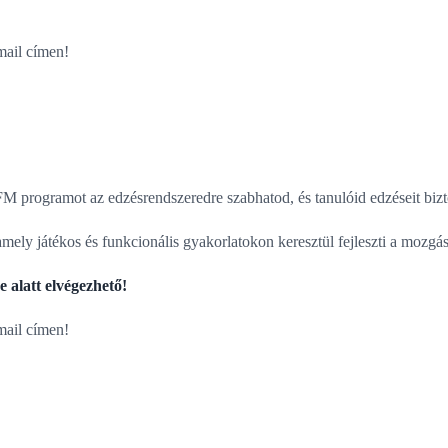
ail címen!
FM programot az edzésrendszeredre szabhatod, és tanulóid edzéseit biz
ly játékos és funkcionális gyakorlatokon keresztül fejleszti a mozgásm
 alatt elvégezhető!
ail címen!