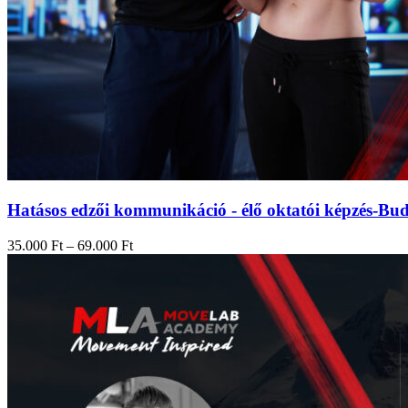
Hatásos edzői kommunikáció - élő oktatói képzés-Bud
Ártartomány:
35.000
Ft
–
69.000
Ft
35.000 Ft
-
69.000 Ft