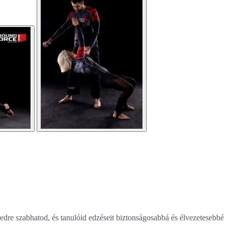
dre szabhatod, és tanulóid edzéseit biztonságosabbá és élvezetesebbé