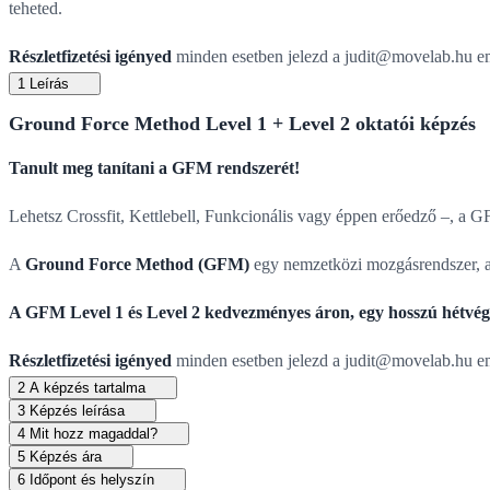
teheted.
Részletfizetési igényed
minden esetben jelezd a
judit@movelab.hu
em
1
Leírás
Ground Force Method Level 1 + Level 2 oktatói képzés
Tanult meg tanítani a GFM rendszerét!
Lehetsz Crossfit, Kettlebell, Funkcionális vagy éppen erőedző –, a G
A
Ground Force Method (GFM)
egy nemzetközi mozgásrendszer, ame
A GFM Level 1 és Level 2 kedvezményes áron, egy hosszú hétvége
Részletfizetési igényed
minden esetben jelezd a
judit@movelab.hu
em
2
A képzés tartalma
3
Képzés leírása
4
Mit hozz magaddal?
5
Képzés ára
6
Időpont és helyszín