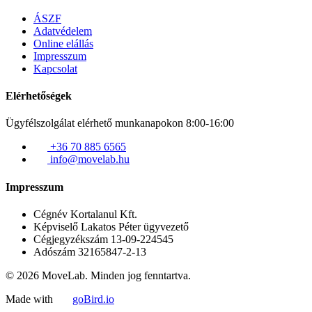
ÁSZF
Adatvédelem
Online elállás
Impresszum
Kapcsolat
Elérhetőségek
Ügyfélszolgálat elérhető munkanapokon 8:00-16:00
+36 70 885 6565
info@movelab.hu
Impresszum
Cégnév
Kortalanul Kft.
Képviselő
Lakatos Péter ügyvezető
Cégjegyzékszám
13-09-224545
Adószám
32165847-2-13
© 2026 MoveLab. Minden jog fenntartva.
Made with
goBird.io