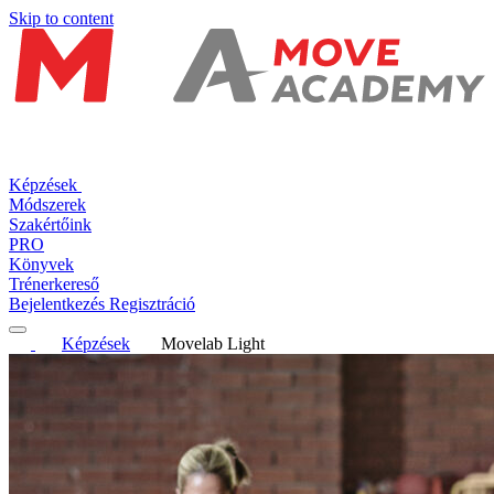
Skip to content
Képzések
Módszerek
Szakértőink
PRO
Könyvek
Trénerkereső
Bejelentkezés
Regisztráció
Képzések
Movelab Light