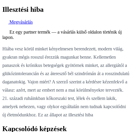
Illesztési hiba
Megvásárlás
Ez egy partner termék — a vásárlás külső oldalon történik új
lapon.
Hiába vesz körül minket kényelmesen berendezett, modern világ,
gyakran mégis rosszul érezzük magunkat benne. Kellemetlen
panaszok és krónikus betegségek gyötörnek minket, az allergiától a
glükózintolerancián és az áteresztő bél szindrómán át a rosszindulatú
daganatokig. Vajon miért? A szerző szerint a kérdésre kézenfekvő a
válasz: azért, mert az embert nem a mai körülményekre tervezték.
21. századi ruháinkban kőkorszaki test, lélek és szellem lakik,
amelyek nehezen, vagy olykor egyáltalán nem tudnak kapcsolódni
új életmódunkhoz. Ez az állapot az illesztési hiba
Kapcsolódó képzések