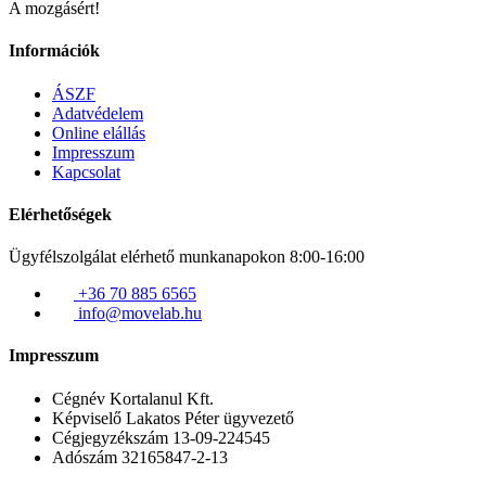
A mozgásért!
Információk
ÁSZF
Adatvédelem
Online elállás
Impresszum
Kapcsolat
Elérhetőségek
Ügyfélszolgálat elérhető munkanapokon 8:00-16:00
+36 70 885 6565
info@movelab.hu
Impresszum
Cégnév
Kortalanul Kft.
Képviselő
Lakatos Péter ügyvezető
Cégjegyzékszám
13-09-224545
Adószám
32165847-2-13