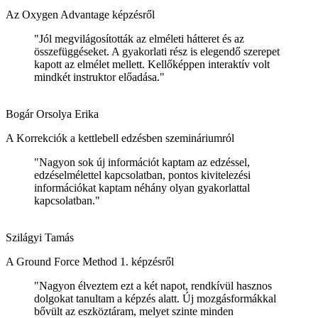
Az Oxygen Advantage képzésről
"Jól megvilágosították az elméleti hátteret és az
összefüggéseket. A gyakorlati rész is elegendő szerepet
kapott az elmélet mellett. Kellőképpen interaktív volt
mindkét instruktor előadása."
Bogár Orsolya Erika
A Korrekciók a kettlebell edzésben szemináriumról
"Nagyon sok új információt kaptam az edzéssel,
edzéselmélettel kapcsolatban, pontos kivitelezési
információkat kaptam néhány olyan gyakorlattal
kapcsolatban."
Szilágyi Tamás
A Ground Force Method 1. képzésről
"Nagyon élveztem ezt a két napot, rendkívül hasznos
dolgokat tanultam a képzés alatt. Új mozgásformákkal
bővült az eszköztáram, melyet szinte minden