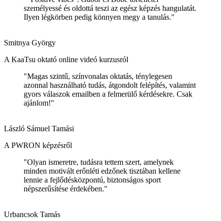
személyessé és oldottá teszi az egész képzés hangulatát.
Ilyen légkörben pedig könnyen megy a tanulás."
Smitnya György
A KaaTsu oktató online videó kurzusról
"Magas szintű, színvonalas oktatás, ténylegesen
azonnal használható tudás, átgondolt felépítés, valamint
gyors válaszok emailben a felmerülő kérdésekre. Csak
ajánlom!"
László Sámuel Tamási
A PWRON képzésről
"Olyan ismeretre, tudásra tettem szert, amelynek
minden motivált erőnléti edzőnek tisztában kellene
lennie a fejlődésközpontú, biztonságos sport
népszerűsítése érdekében."
Urbancsok Tamás