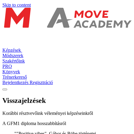
Skip to content
Képzések
Módszerek
Szakértőink
PRO
Könyvek
Trénerkereső
Bejelentkezés
Regisztráció
Visszajelzések
Korábbi résztvevőink véleményei képzéseinkről
A GFM1 diploma hosszabbításról
""Positive vibes". Gábor és Böbe történetei