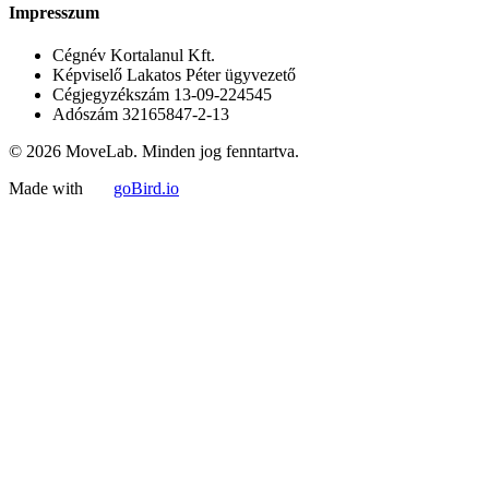
Impresszum
Cégnév
Kortalanul Kft.
Képviselő
Lakatos Péter ügyvezető
Cégjegyzékszám
13-09-224545
Adószám
32165847-2-13
© 2026 MoveLab. Minden jog fenntartva.
Made with
goBird.io