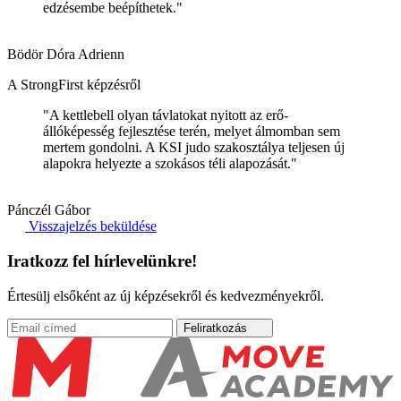
edzésembe beépíthetek."
Bödör Dóra Adrienn
A StrongFirst képzésről
"A kettlebell olyan távlatokat nyitott az erő-
állóképesség fejlesztése terén, melyet álmomban sem
mertem gondolni. A KSI judo szakosztálya teljesen új
alapokra helyezte a szokásos téli alapozását."
Pánczél Gábor
Visszajelzés beküldése
Iratkozz fel hírlevelünkre!
Értesülj elsőként az új képzésekről és kedvezményekről.
Feliratkozás