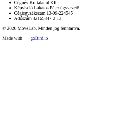
Cégnév
Kortalanul Kft.
Képviselő
Lakatos Péter ügyvezető
Cégjegyzékszám
13-09-224545
Adószám
32165847-2-13
© 2026 MoveLab. Minden jog fenntartva.
Made with
goBird.io