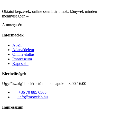
Oktatói képzések, online szemináriumok, könyvek minden
mennyiségben –
A mozgásért!
Információk
ÁSZF
Adatvédelem
Online elállás
Impresszum
Kapcsolat
Elérhetőségek
Ügyfélszolgálat elérhető munkanapokon 8:00-16:00
+36 70 885 6565
info@movelab.hu
Impresszum