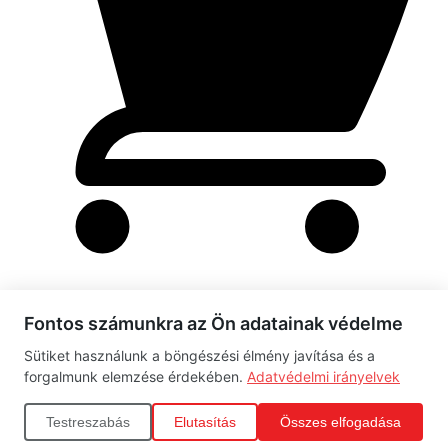
Fontos számunkra az Ön adatainak védelme
Rendelés leadása folyamatban
Sütiket használunk a böngészési élmény javítása és a
Kérjük, várj türelemmel...
forgalmunk elemzése érdekében.
Adatvédelmi irányelvek
Adatok ellenőrzése
Testreszabás
Elutasítás
Összes elfogadása
Fizetés feldolgozása
Rendelés véglegesítése