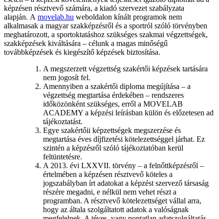
képzésen résztvevő számára, a kiadó szervezet szabályzata
alapján. A
movelab.hu
weboldalon kínált programok nem
alkalmasak a magyar szakképzésről és a sportról szóló törvényben
meghatározott, a sportoktatáshoz szükséges szakmai végzettségek,
szakképzések kiváltására – célunk a magas minőségű
továbbképzések és kiegészítő képzések biztosítása.
A megszerzett végzettség szakértői képzések tartására
nem jogosít fel.
Amennyiben a szakértői diploma megújítása – a
végzettség megtartása érdekében – rendszeres
időközönként szükséges, erről a MOVELAB
ACADEMY a képzési leírásban külön és előzetesen ad
tájékoztatást.
Egye szakértőii képzettségek megszerzése és
megtartása éves díjfizetési kötelezettséggel járhat. Ez
szintén a képzésről szóló tájékoztatóban kerül
feltüntetésre.
A 2013. évi LXXVII. törvény – a felnőttképzésről –
értelmében a képzésen résztvevő köteles a
jogszabályban írt adatokat a képzést szervező társaság
részére megadni, e nélkül nem vehet részt a
programban. A résztvevő kötelezettséget vállal arra,
hogy az általa szolgáltatott adatok a valóságnak
megfelelnek. A téves, vagy pontatlan adatszolgáltatás