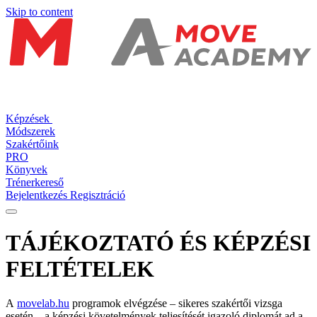
Skip to content
Képzések
Módszerek
Szakértőink
PRO
Könyvek
Trénerkereső
Bejelentkezés
Regisztráció
TÁJÉKOZTATÓ ÉS KÉPZÉSI
FELTÉTELEK
A
movelab.hu
programok elvégzése – sikeres szakértői vizsga
esetén – a képzési követelmények teljesítését igazoló diplomát ad a