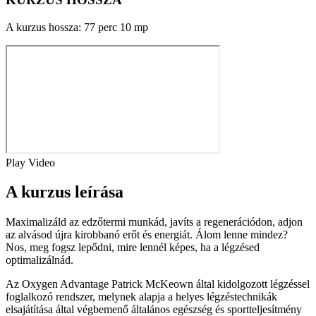
A kurzus hossza: 77 perc 10 mp
Play Video
A kurzus leírása
Maximalizáld az edzőtermi munkád, javíts a regenerációdon, adjon
az alvásod újra kirobbanó erőt és energiát. Álom lenne mindez?
Nos, meg fogsz lepődni, mire lennél képes, ha a légzésed
optimalizálnád.
Az Oxygen Advantage Patrick McKeown által kidolgozott légzéssel
foglalkozó rendszer, melynek alapja a helyes légzéstechnikák
elsajátítása által végbemenő általános egészség és sportteljesítmény