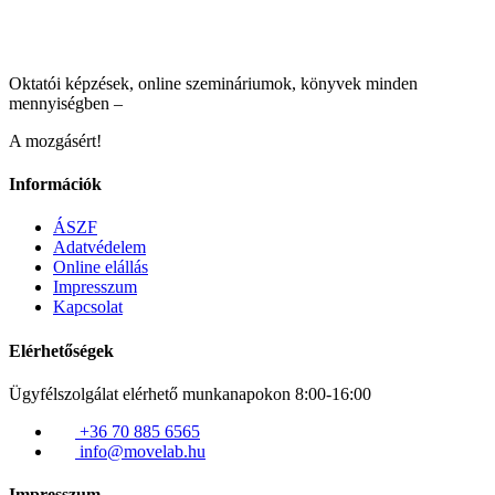
Oktatói képzések, online szemináriumok, könyvek minden
mennyiségben –
A mozgásért!
Információk
ÁSZF
Adatvédelem
Online elállás
Impresszum
Kapcsolat
Elérhetőségek
Ügyfélszolgálat elérhető munkanapokon 8:00-16:00
+36 70 885 6565
info@movelab.hu
Impresszum