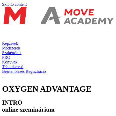
Skip to content
Képzések
Módszerek
Szakértőink
PRO
Könyvek
Trénerkereső
Bejelentkezés
Regisztráció
OXYGEN ADVANTAGE
INTRO
online szeminárium