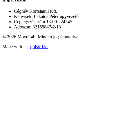
Cégnév
Kortalanul Kft.
Képviselő
Lakatos Péter ügyvezető
Cégjegyzékszám
13-09-224545
Adószám
32165847-2-13
© 2026 MoveLab. Minden jog fenntartva.
Made with
goBird.io