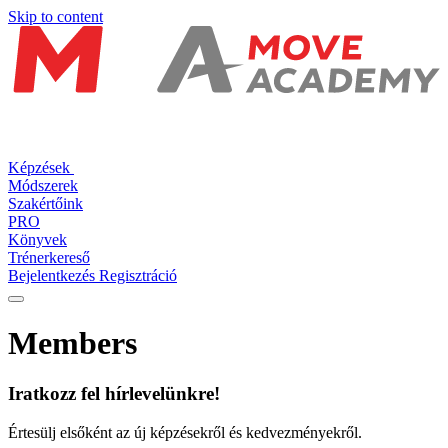
Skip to content
Képzések
Módszerek
Szakértőink
PRO
Könyvek
Trénerkereső
Bejelentkezés
Regisztráció
Members
Iratkozz fel hírlevelünkre!
Értesülj elsőként az új képzésekről és kedvezményekről.