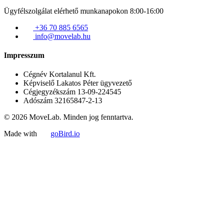
Ügyfélszolgálat elérhető munkanapokon 8:00-16:00
+36 70 885 6565
info@movelab.hu
Impresszum
Cégnév
Kortalanul Kft.
Képviselő
Lakatos Péter ügyvezető
Cégjegyzékszám
13-09-224545
Adószám
32165847-2-13
© 2026 MoveLab. Minden jog fenntartva.
Made with
goBird.io