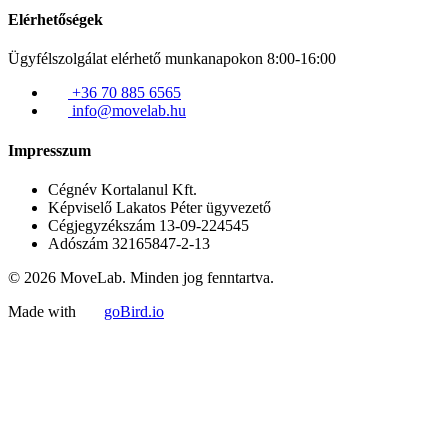
Elérhetőségek
Ügyfélszolgálat elérhető munkanapokon 8:00-16:00
+36 70 885 6565
info@movelab.hu
Impresszum
Cégnév
Kortalanul Kft.
Képviselő
Lakatos Péter ügyvezető
Cégjegyzékszám
13-09-224545
Adószám
32165847-2-13
© 2026 MoveLab. Minden jog fenntartva.
Made with
goBird.io