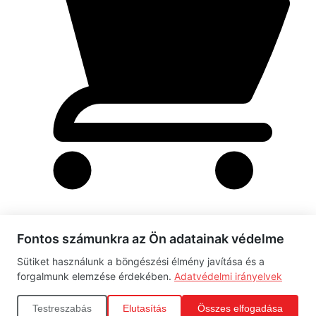
Fontos számunkra az Ön adatainak védelme
Rendelés leadása folyamatban
Sütiket használunk a böngészési élmény javítása és a
Kérjük, várj türelemmel...
forgalmunk elemzése érdekében.
Adatvédelmi irányelvek
Adatok ellenőrzése
Testreszabás
Elutasítás
Összes elfogadása
Fizetés feldolgozása