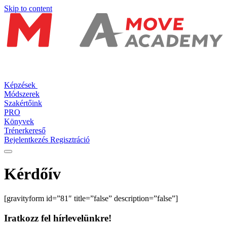
Skip to content
Képzések
Módszerek
Szakértőink
PRO
Könyvek
Trénerkereső
Bejelentkezés
Regisztráció
Kérdőív
[gravityform id=”81″ title=”false” description=”false”]
Iratkozz fel hírlevelünkre!