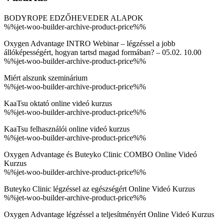
BODYROPE EDZŐHEVEDER ALAPOK
%%jet-woo-builder-archive-product-price%%
Oxygen Advantage INTRO Webinar – légzéssel a jobb
állóképességért, hogyan tartsd magad formában? – 05.02. 10.00
%%jet-woo-builder-archive-product-price%%
Miért alszunk szeminárium
%%jet-woo-builder-archive-product-price%%
KaaTsu oktató online videó kurzus
%%jet-woo-builder-archive-product-price%%
KaaTsu felhasználói online videó kurzus
%%jet-woo-builder-archive-product-price%%
Oxygen Advantage és Buteyko Clinic COMBO Online Videó
Kurzus
%%jet-woo-builder-archive-product-price%%
Buteyko Clinic légzéssel az egészségért Online Videó Kurzus
%%jet-woo-builder-archive-product-price%%
Oxygen Advantage légzéssel a teljesítményért Online Videó Kurzus