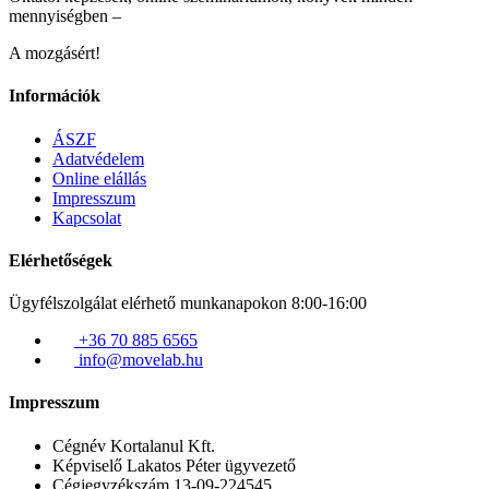
mennyiségben –
A mozgásért!
Információk
ÁSZF
Adatvédelem
Online elállás
Impresszum
Kapcsolat
Elérhetőségek
Ügyfélszolgálat elérhető munkanapokon 8:00-16:00
+36 70 885 6565
info@movelab.hu
Impresszum
Cégnév
Kortalanul Kft.
Képviselő
Lakatos Péter ügyvezető
Cégjegyzékszám
13-09-224545