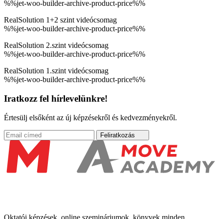
%%jet-woo-builder-archive-product-price%%
RealSolution 1+2 szint videócsomag
%%jet-woo-builder-archive-product-price%%
RealSolution 2.szint videócsomag
%%jet-woo-builder-archive-product-price%%
RealSolution 1.szint videócsomag
%%jet-woo-builder-archive-product-price%%
Iratkozz fel hírlevelünkre!
Értesülj elsőként az új képzésekről és kedvezményekről.
Feliratkozás
Oktatói képzések, online szemináriumok, könyvek minden