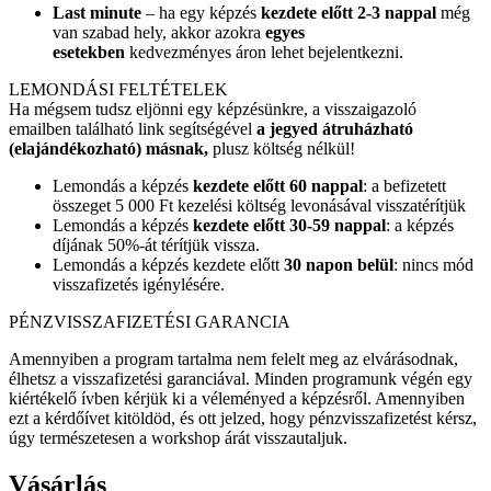
Last minute
– ha egy képzés
kezdete előtt 2-3 nappal
még
van szabad hely, akkor azokra
egyes
esetekben
kedvezményes áron lehet bejelentkezni.
LEMONDÁSI FELTÉTELEK
Ha mégsem tudsz eljönni egy képzésünkre, a visszaigazoló
emailben található link segítségével
a jegyed átruházható
(elajándékozható) másnak,
plusz költség nélkül!
Lemondás a képzés
kezdete előtt 60 nappal
: a befizetett
összeget 5 000 Ft kezelési költség levonásával visszatérítjük
Lemondás a képzés
kezdete előtt 30-59 nappal
: a képzés
díjának 50%-át térítjük vissza.
Lemondás a képzés kezdete előtt
30 napon belül
: nincs mód
visszafizetés igénylésére.
PÉNZVISSZAFIZETÉSI GARANCIA
Amennyiben a program tartalma nem felelt meg az elvárásodnak,
élhetsz a visszafizetési garanciával. Minden programunk végén egy
kiértékelő ívben kérjük ki a véleményed a képzésről. Amennyiben
ezt a kérdőívet kitöldöd, és ott jelzed, hogy pénzvisszafizetést kérsz,
úgy természetesen a workshop árát visszautaljuk.
Vásárlás