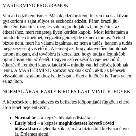
MASTERMIND PROGRAMOK
Van aki edzőként ismer. Mások edzőtársként, hiszen ma is aktívan
gyakorlom a saját súlyos és eszközös edzést. Páran brazil jiu-
jitusként ismertek meg, és sokan gondolják azt, hogy értek az
étkezéshez, mert rengeteg ilyen kérdést kapok. Most leírhatnám a
mindenféle címeimet, végzettségeimet, de ez nem fontos. Neked
biztos nem, mert ha valami izgalmas, az nem a tudás, hanem a tudás
megszerzéséig vezető út. A lényeg az, hogy alapvetően tanulónak
tartom magam, aki továbbra is keresi azt, hogy tudja a leginkább
optimálisan élni az életét. Legyen szó edzésről, regenerációról,
étkezésről, emberi kapcsolatokról – mindig van lehetőség jobbnak
lenni. A MASTERMIND sorozat azoknak szól, akik az képesek
visszalépni az alapokhoz is, de izgatja őket a fejlődés is. Tarts velem
ez az úton.
NORMÁL ÁRAS, EARLY BIRD ÉS LAST MINUTE JEGYEK
A képzésekre a jelentkezés és befizetés időpontjától függően eltérő
áron lehet bejelentkezni.
Normál ár
– a képzés hivatalos listaára
Early bird
– a képzés
meghirdetését követő rövid
időszakban
a jelentkezők számára biztosított kedvezményes
ár. Érdemes sietni.