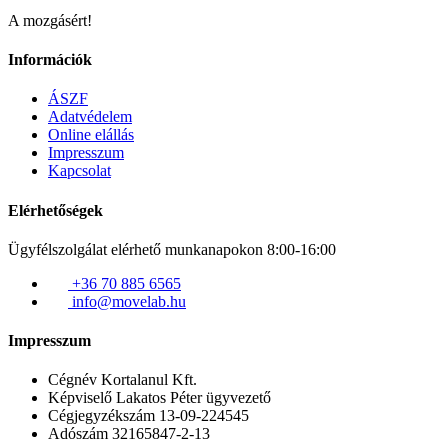
A mozgásért!
Információk
ÁSZF
Adatvédelem
Online elállás
Impresszum
Kapcsolat
Elérhetőségek
Ügyfélszolgálat elérhető munkanapokon 8:00-16:00
+36 70 885 6565
info@movelab.hu
Impresszum
Cégnév
Kortalanul Kft.
Képviselő
Lakatos Péter ügyvezető
Cégjegyzékszám
13-09-224545
Adószám
32165847-2-13