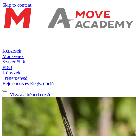
Skip to content
Képzések
Módszerek
Szakértőink
PRO
Könyvek
Trénerkereső
Bejelentkezés
Regisztráció
Vissza a trénerkereső