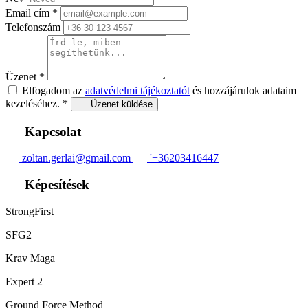
Email cím
*
Telefonszám
Üzenet
*
Elfogadom az
adatvédelmi tájékoztatót
és hozzájárulok adataim
kezeléséhez.
*
Üzenet küldése
Kapcsolat
zoltan.gerlai@gmail.com
'+36203416447
Képesítések
StrongFirst
SFG2
Krav Maga
Expert 2
Ground Force Method