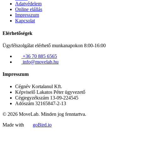
Adatvédelem
Online elállás
Impresszum
Kapcsolat
Elérhetőségek
Ügyfélszolgálat elérhető munkanapokon 8:00-16:00
+36 70 885 6565
info@movelab.hu
Impresszum
Cégnév
Kortalanul Kft.
Képviselő
Lakatos Péter ügyvezető
Cégjegyzékszám
13-09-224545
Adószám
32165847-2-13
© 2026 MoveLab. Minden jog fenntartva.
Made with
goBird.io