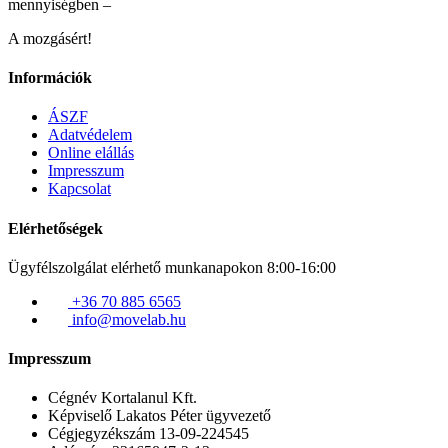
mennyiségben –
A mozgásért!
Információk
ÁSZF
Adatvédelem
Online elállás
Impresszum
Kapcsolat
Elérhetőségek
Ügyfélszolgálat elérhető munkanapokon 8:00-16:00
+36 70 885 6565
info@movelab.hu
Impresszum
Cégnév
Kortalanul Kft.
Képviselő
Lakatos Péter ügyvezető
Cégjegyzékszám
13-09-224545