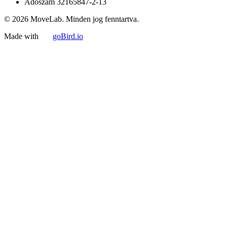
Adószám
32165847-2-13
© 2026 MoveLab. Minden jog fenntartva.
Made with
goBird.io