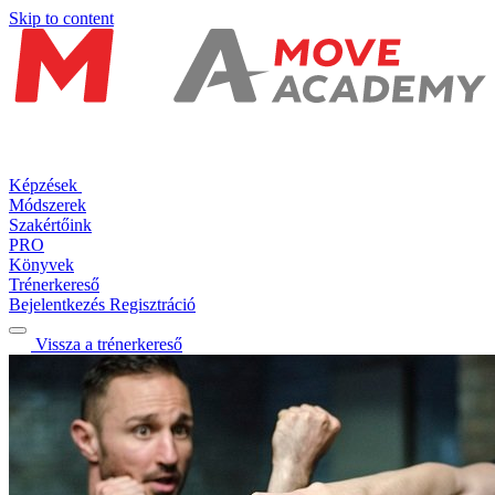
Skip to content
Képzések
Módszerek
Szakértőink
PRO
Könyvek
Trénerkereső
Bejelentkezés
Regisztráció
Vissza a trénerkereső