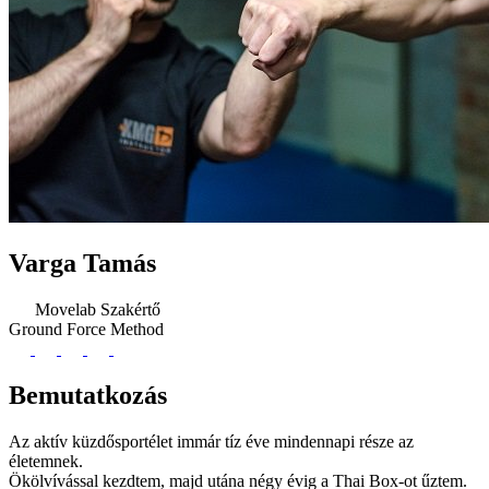
Varga Tamás
Movelab Szakértő
Ground Force Method
Bemutatkozás
Az aktív küzdősportélet immár tíz éve mindennapi része az
életemnek.
Ökölvívással kezdtem, majd utána négy évig a Thai Box-ot űztem.