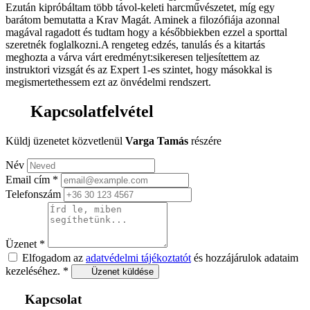
Ezután kipróbáltam több távol-keleti harcművészetet, míg egy
barátom bemutatta a Krav Magát. Aminek a filozófiája azonnal
magával ragadott és tudtam hogy a későbbiekben ezzel a sporttal
szeretnék foglalkozni.A rengeteg edzés, tanulás és a kitartás
meghozta a várva várt eredményt:sikeresen teljesítettem az
instruktori vizsgát és az Expert 1-es szintet, hogy másokkal is
megismertethessem ezt az önvédelmi rendszert.
Kapcsolatfelvétel
Küldj üzenetet közvetlenül
Varga Tamás
részére
Név
Email cím
*
Telefonszám
Üzenet
*
Elfogadom az
adatvédelmi tájékoztatót
és hozzájárulok adataim
kezeléséhez.
*
Üzenet küldése
Kapcsolat