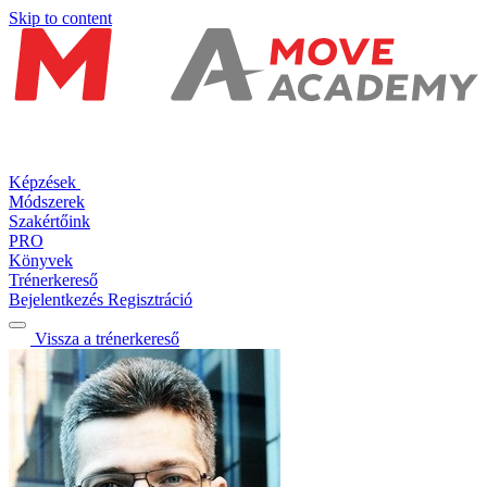
Skip to content
Képzések
Módszerek
Szakértőink
PRO
Könyvek
Trénerkereső
Bejelentkezés
Regisztráció
Vissza a trénerkereső