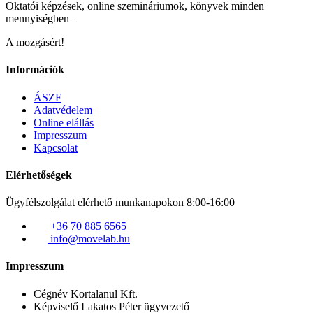
Oktatói képzések, online szemináriumok, könyvek minden
mennyiségben –
A mozgásért!
Információk
ÁSZF
Adatvédelem
Online elállás
Impresszum
Kapcsolat
Elérhetőségek
Ügyfélszolgálat elérhető munkanapokon 8:00-16:00
+36 70 885 6565
info@movelab.hu
Impresszum
Cégnév
Kortalanul Kft.
Képviselő
Lakatos Péter ügyvezető