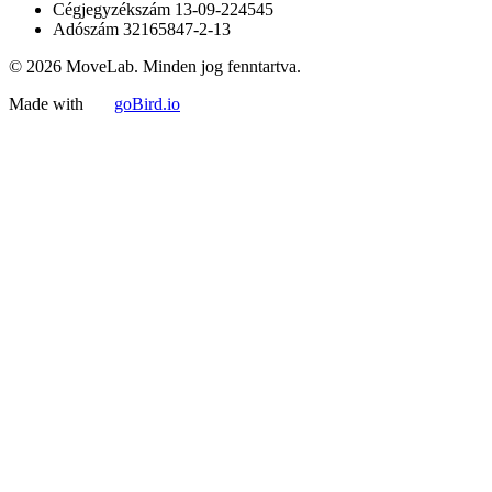
Cégjegyzékszám
13-09-224545
Adószám
32165847-2-13
© 2026 MoveLab. Minden jog fenntartva.
Made with
goBird.io