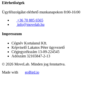
Elérhetőségek
Ügyfélszolgálat elérhető munkanapokon 8:00-16:00
+36 70 885 6565
info@movelab.hu
Impresszum
Cégnév
Kortalanul Kft.
Képviselő
Lakatos Péter ügyvezető
Cégjegyzékszám
13-09-224545
Adószám
32165847-2-13
© 2026 MoveLab. Minden jog fenntartva.
Made with
goBird.io