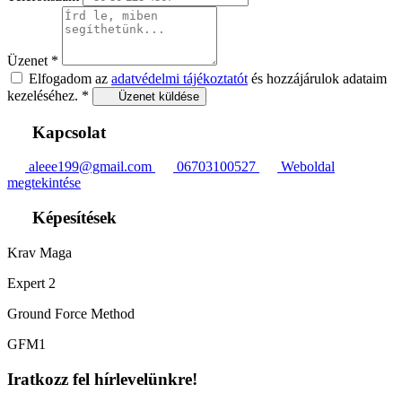
Üzenet
*
Elfogadom az
adatvédelmi tájékoztatót
és hozzájárulok adataim
kezeléséhez.
*
Üzenet küldése
Kapcsolat
aleee199@gmail.com
06703100527
Weboldal
megtekintése
Képesítések
Krav Maga
Expert 2
Ground Force Method
GFM1
Iratkozz fel hírlevelünkre!