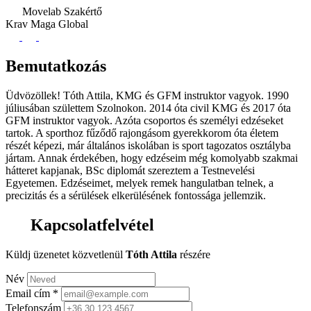
Movelab Szakértő
Krav Maga Global
Bemutatkozás
Üdvözöllek! Tóth Attila, KMG és GFM instruktor vagyok. 1990
júliusában születtem Szolnokon. 2014 óta civil KMG és 2017 óta
GFM instruktor vagyok. Azóta csoportos és személyi edzéseket
tartok. A sporthoz fűződő rajongásom gyerekkorom óta életem
részét képezi, már általános iskolában is sport tagozatos osztályba
jártam. Annak érdekében, hogy edzéseim még komolyabb szakmai
hátteret kapjanak, BSc diplomát szereztem a Testnevelési
Egyetemen. Edzéseimet, melyek remek hangulatban telnek, a
precizitás és a sérülések elkerülésének fontossága jellemzik.
Kapcsolatfelvétel
Küldj üzenetet közvetlenül
Tóth Attila
részére
Név
Email cím
*
Telefonszám