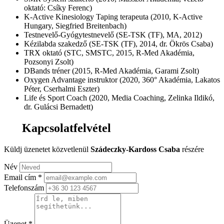
oktató: Csíky Ferenc)
K-Active Kinesiology Taping terapeuta (2010, K-Active
Hungary, Siegfried Breitenbach)
Testnevelő-Gyógytestnevelő (SE-TSK (TF), MA, 2012)
Kézilabda szakedző (SE-TSK (TF), 2014, dr. Ökrös Csaba)
TRX oktató (STC, SMSTC, 2015, R-Med Akadémia,
Pozsonyi Zsolt)
DBands tréner (2015, R-Med Akadémia, Garami Zsolt)
Oxygen Advantage instruktor (2020, 360° Akadémia, Lakatos
Péter, Cserhalmi Eszter)
Life és Sport Coach (2020, Media Coaching, Zelinka Ildikó,
dr. Gulácsi Bernadett)
Kapcsolatfelvétel
Küldj üzenetet közvetlenül
Szádeczky-Kardoss Csaba
részére
Név
Email cím
*
Telefonszám
Üzenet
*