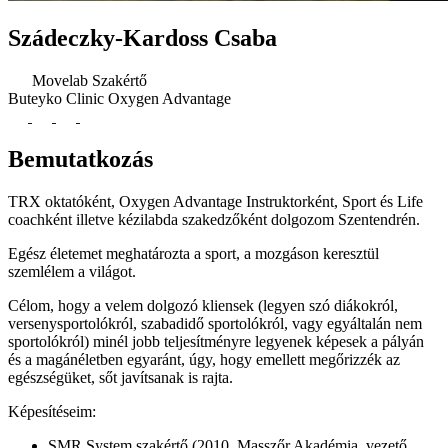
Szádeczky-Kardoss Csaba
Movelab Szakértő
Buteyko Clinic
Oxygen Advantage
Bemutatkozás
TRX oktatóként, Oxygen Advantage Instruktorként, Sport és Life
coachként illetve kézilabda szakedzőként dolgozom Szentendrén.
Egész életemet meghatározta a sport, a mozgáson keresztül
szemlélem a világot.
Célom, hogy a velem dolgozó kliensek (legyen szó diákokról,
versenysportolókról, szabadidő sportolókról, vagy egyáltalán nem
sportolókról) minél jobb teljesítményre legyenek képesek a pályán
és a magánéletben egyaránt, úgy, hogy emellett megőrizzék az
egészségüket, sőt javítsanak is rajta.
Képesítéseim:
SMR System szakértő (2010, Masszőr Akadémia, vezető