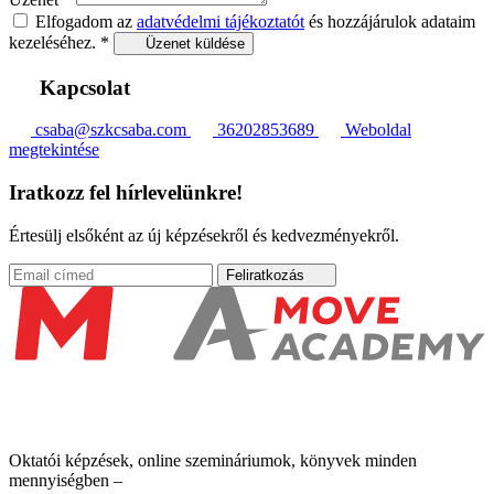
Elfogadom az
adatvédelmi tájékoztatót
és hozzájárulok adataim
kezeléséhez.
*
Üzenet küldése
Kapcsolat
csaba@szkcsaba.com
36202853689
Weboldal
megtekintése
Iratkozz fel hírlevelünkre!
Értesülj elsőként az új képzésekről és kedvezményekről.
Feliratkozás
Oktatói képzések, online szemináriumok, könyvek minden
mennyiségben –