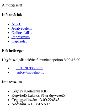
A mozgásért!
Információk
ÁSZF
Adatvédelem
Online elállás
Impresszum
Kapcsolat
Elérhetőségek
Ügyfélszolgálat elérhető munkanapokon 8:00-16:00
+36 70 885 6565
info@movelab.hu
Impresszum
Cégnév
Kortalanul Kft.
Képviselő
Lakatos Péter ügyvezető
Cégjegyzékszám
13-09-224545
Adószám
32165847-2-13