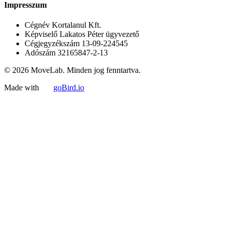
Impresszum
Cégnév
Kortalanul Kft.
Képviselő
Lakatos Péter ügyvezető
Cégjegyzékszám
13-09-224545
Adószám
32165847-2-13
© 2026 MoveLab. Minden jog fenntartva.
Made with
goBird.io