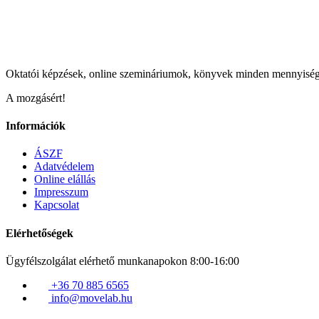
Oktatói képzések, online szemináriumok, könyvek minden mennyisé
A mozgásért!
Információk
ÁSZF
Adatvédelem
Online elállás
Impresszum
Kapcsolat
Elérhetőségek
Ügyfélszolgálat elérhető munkanapokon 8:00-16:00
+36 70 885 6565
info@movelab.hu