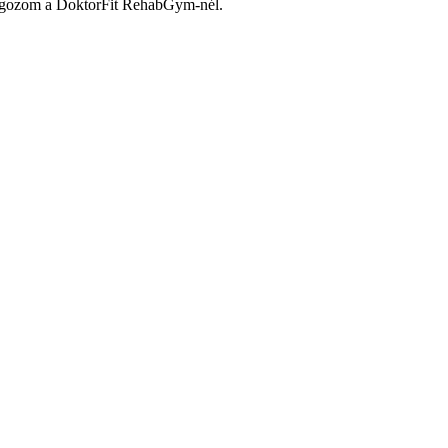
t dolgozom a DoktorFit RehabGym-nél.