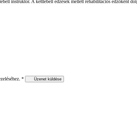
ttlebell instruktor. A kettlebell edzések mellett rehabilitációs edzőkén
ezeléséhez.
*
Üzenet küldése