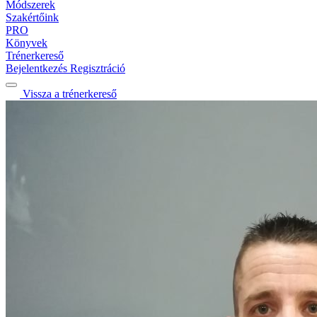
Módszerek
Szakértőink
PRO
Könyvek
Trénerkereső
Bejelentkezés
Regisztráció
Vissza a trénerkereső