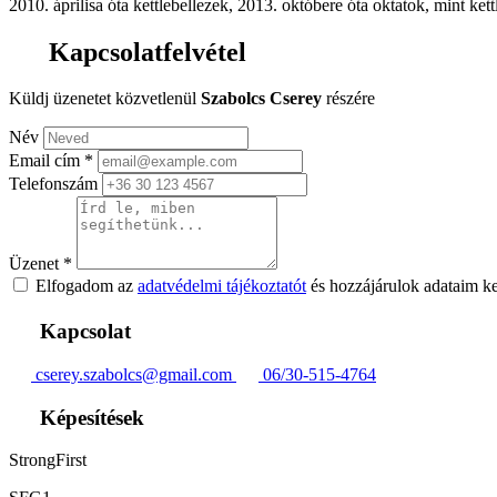
2010. áprilisa óta kettlebellezek, 2013. októbere óta oktatok, mint ke
Kapcsolatfelvétel
Küldj üzenetet közvetlenül
Szabolcs Cserey
részére
Név
Email cím
*
Telefonszám
Üzenet
*
Elfogadom az
adatvédelmi tájékoztatót
és hozzájárulok adataim k
Kapcsolat
cserey.szabolcs@gmail.com
06/30-515-4764
Képesítések
StrongFirst