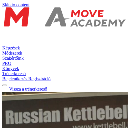
Skip to content
Képzések
Módszerek
Szakértőink
PRO
Könyvek
Trénerkereső
Bejelentkezés
Regisztráció
Vissza a trénerkereső