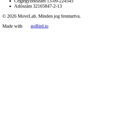
Cégjegyzékszám
13-09-224545
Adószám
32165847-2-13
© 2026 MoveLab. Minden jog fenntartva.
Made with
goBird.io