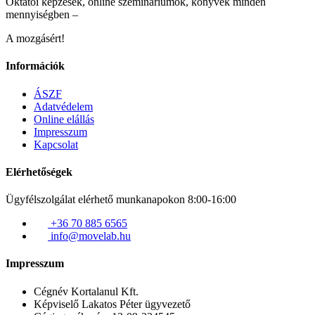
Oktatói képzések, online szemináriumok, könyvek minden
mennyiségben –
A mozgásért!
Információk
ÁSZF
Adatvédelem
Online elállás
Impresszum
Kapcsolat
Elérhetőségek
Ügyfélszolgálat elérhető munkanapokon 8:00-16:00
+36 70 885 6565
info@movelab.hu
Impresszum
Cégnév
Kortalanul Kft.
Képviselő
Lakatos Péter ügyvezető