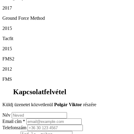
2017
Ground Force Method
2015
Tacfit
2015
FMS2
2012
FMS
Kapcsolatfelvétel
Küldj üzenetet közvetlenül
Polgár Viktor
részére
Név
Email cím
*
Telefonszám