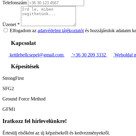
Telefonszám
Üzenet
*
Elfogadom az
adatvédelmi tájékoztatót
és hozzájárulok adataim k
Kapcsolat
kettlebellcsepel@gmail.com
'+36 30 209 3332
Weboldal m
Képesítések
StrongFirst
SFG2
Ground Force Method
GFM1
Iratkozz fel hírlevelünkre!
Értesülj elsőként az új képzésekről és kedvezményekről.