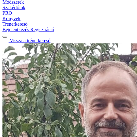
Módszerek
Szakértőink
PRO
Könyvek
Trénerkereső
Bejelentkezés
Regisztráció
Vissza a trénerkereső