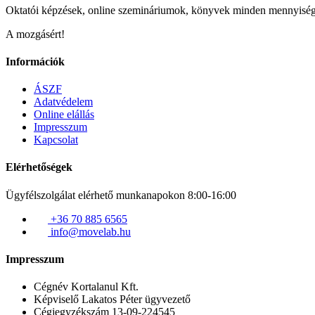
Oktatói képzések, online szemináriumok, könyvek minden mennyisé
A mozgásért!
Információk
ÁSZF
Adatvédelem
Online elállás
Impresszum
Kapcsolat
Elérhetőségek
Ügyfélszolgálat elérhető munkanapokon 8:00-16:00
+36 70 885 6565
info@movelab.hu
Impresszum
Cégnév
Kortalanul Kft.
Képviselő
Lakatos Péter ügyvezető
Cégjegyzékszám
13-09-224545