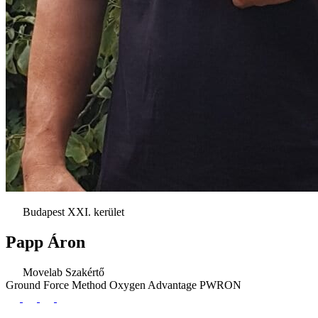
Budapest XXI. kerület
Papp Áron
Movelab Szakértő
Ground Force Method
Oxygen Advantage
PWRON