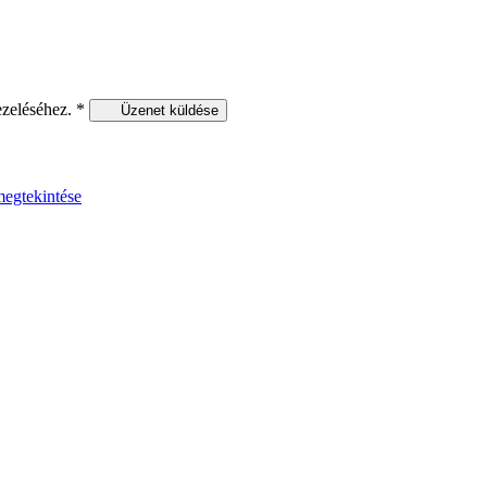
ezeléséhez.
*
Üzenet küldése
egtekintése