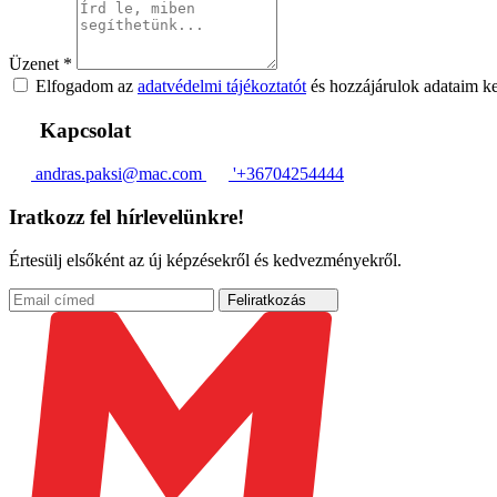
Üzenet
*
Elfogadom az
adatvédelmi tájékoztatót
és hozzájárulok adataim k
Kapcsolat
andras.paksi@mac.com
'+36704254444
Iratkozz fel hírlevelünkre!
Értesülj elsőként az új képzésekről és kedvezményekről.
Feliratkozás