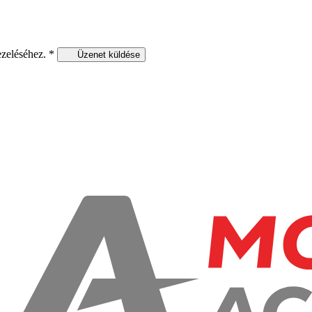
ezeléséhez.
*
Üzenet küldése