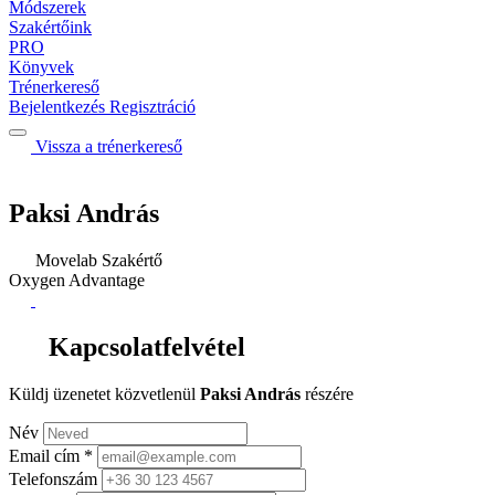
Módszerek
Szakértőink
PRO
Könyvek
Trénerkereső
Bejelentkezés
Regisztráció
Vissza a trénerkereső
Paksi András
Movelab Szakértő
Oxygen Advantage
Kapcsolatfelvétel
Küldj üzenetet közvetlenül
Paksi András
részére
Név
Email cím
*
Telefonszám