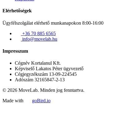
Elérhetőségek
Ügyfélszolgálat elérhető munkanapokon 8:00-16:00
+36 70 885 6565
info@movelab.hu
Impresszum
Cégnév
Kortalanul Kft.
Képviselő
Lakatos Péter ügyvezető
Cégjegyzékszám
13-09-224545
Adószám
32165847-2-13
© 2026 MoveLab. Minden jog fenntartva.
Made with
goBird.io