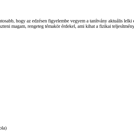
tosabb, hogy az edzésen figyelembe vegyem a tanítvány aktuális lelki és
zteni magam, rengeteg témakör érdekel, ami kihat a fizikai teljesítmé
ola)