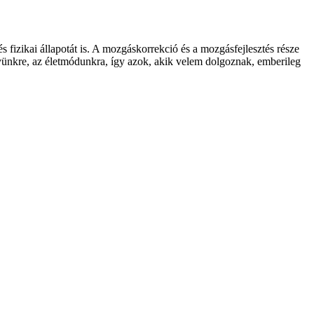
 fizikai állapotát is. A mozgáskorrekció és a mozgásfejlesztés része
nyünkre, az életmódunkra, így azok, akik velem dolgoznak, emberileg