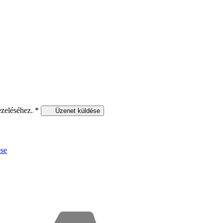
ezeléséhez.
*
Üzenet küldése
se