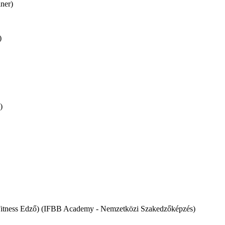
iner)
)
)
i Fitness Edző) (IFBB Academy - Nemzetközi Szakedzőképzés)