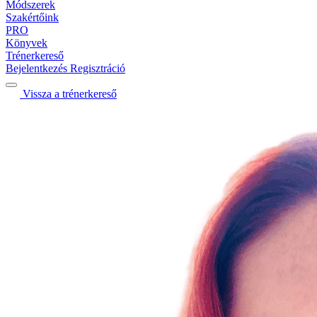
Módszerek
Szakértőink
PRO
Könyvek
Trénerkereső
Bejelentkezés
Regisztráció
Vissza a trénerkereső