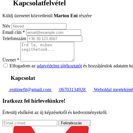
Kapcsolatfelvétel
Küldj üzenetet közvetlenül
Marton Eni
részére
Név
Email cím
*
Telefonszám
Üzenet
*
Elfogadom az
adatvédelmi tájékoztatót
és hozzájárulok adataim k
Kapcsolat
enitimefit@gmail.com
06703134928
Weboldal megtekinté
Iratkozz fel hírlevelünkre!
Értesülj elsőként az új képzésekről és kedvezményekről.
Feliratkozás