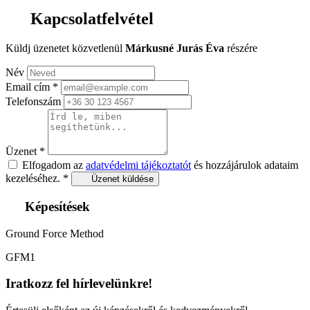
Kapcsolatfelvétel
Küldj üzenetet közvetlenül
Márkusné Jurás Éva
részére
Név
Email cím
*
Telefonszám
Üzenet
*
Elfogadom az
adatvédelmi tájékoztatót
és hozzájárulok adataim
kezeléséhez.
*
Üzenet küldése
Képesítések
Ground Force Method
GFM1
Iratkozz fel hírlevelünkre!