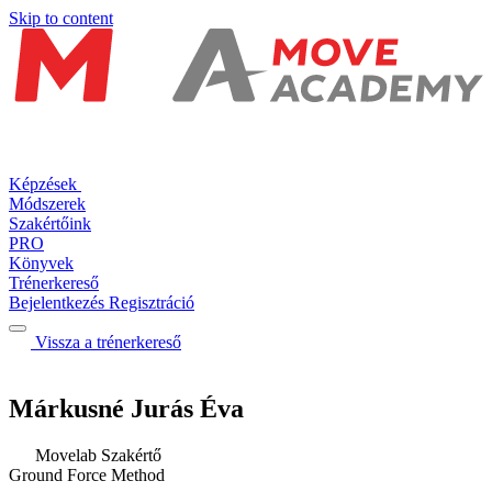
Skip to content
Képzések
Módszerek
Szakértőink
PRO
Könyvek
Trénerkereső
Bejelentkezés
Regisztráció
Vissza a trénerkereső
Márkusné Jurás Éva
Movelab Szakértő
Ground Force Method