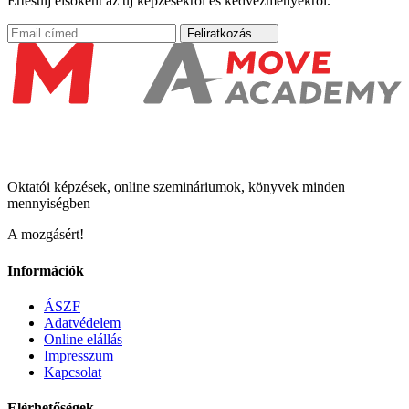
Értesülj elsőként az új képzésekről és kedvezményekről.
Feliratkozás
Oktatói képzések, online szemináriumok, könyvek minden
mennyiségben –
A mozgásért!
Információk
ÁSZF
Adatvédelem
Online elállás
Impresszum
Kapcsolat
Elérhetőségek