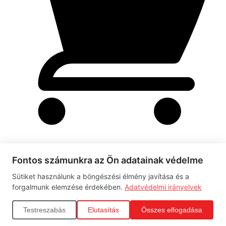
Fontos számunkra az Ön adatainak védelme
Rendelés leadása folyamatban
Sütiket használunk a böngészési élmény javítása és a
Kérjük, várj türelemmel...
forgalmunk elemzése érdekében.
Adatvédelmi irányelvek
Adatok ellenőrzése
Testreszabás
Elutasítás
Összes elfogadása
Fizetés feldolgozása
Rendelés véglegesítése