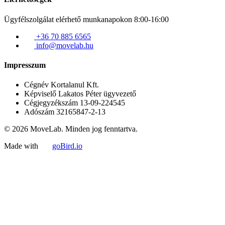
Ügyfélszolgálat elérhető munkanapokon 8:00-16:00
+36 70 885 6565
info@movelab.hu
Impresszum
Cégnév
Kortalanul Kft.
Képviselő
Lakatos Péter ügyvezető
Cégjegyzékszám
13-09-224545
Adószám
32165847-2-13
© 2026 MoveLab. Minden jog fenntartva.
Made with
goBird.io