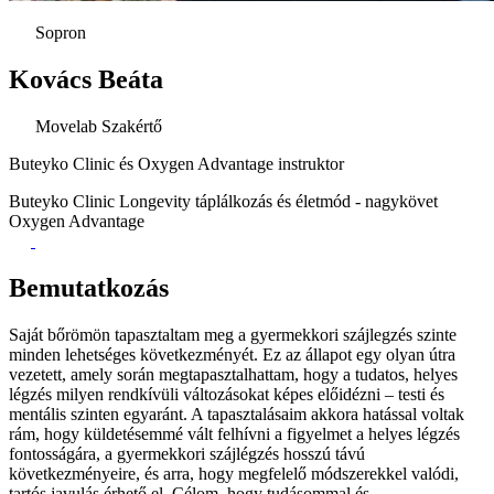
Sopron
Kovács Beáta
Movelab Szakértő
Buteyko Clinic és Oxygen Advantage instruktor
Buteyko Clinic
Longevity táplálkozás és életmód - nagykövet
Oxygen Advantage
Bemutatkozás
Saját bőrömön tapasztaltam meg a gyermekkori szájlegzés szinte
minden lehetséges következményét. Ez az állapot egy olyan útra
vezetett, amely során megtapasztalhattam, hogy a tudatos, helyes
légzés milyen rendkívüli változásokat képes előidézni – testi és
mentális szinten egyaránt. A tapasztalásaim akkora hatással voltak
rám, hogy küldetésemmé vált felhívni a figyelmet a helyes légzés
fontosságára, a gyermekkori szájlégzés hosszú távú
következményeire, és arra, hogy megfelelő módszerekkel valódi,
tartós javulás érhető el. Célom, hogy tudásommal és