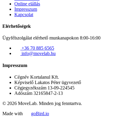
Online elállás
Impresszum
Kapcsolat
Elérhetőségek
Ügyfélszolgálat elérhető munkanapokon 8:00-16:00
+36 70 885 6565
info@movelab.hu
Impresszum
Cégnév
Kortalanul Kft.
Képviselő
Lakatos Péter ügyvezető
Cégjegyzékszám
13-09-224545
Adószám
32165847-2-13
© 2026 MoveLab. Minden jog fenntartva.
Made with
goBird.io