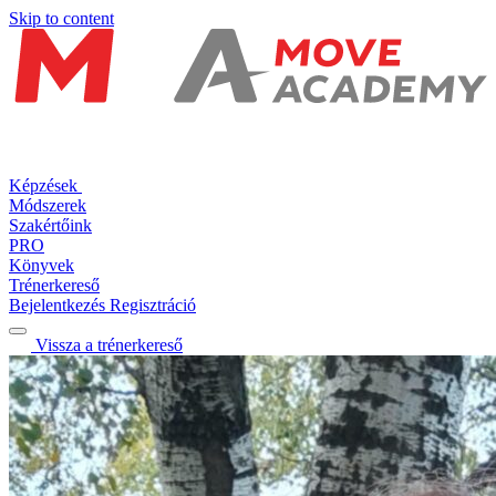
Skip to content
Képzések
Módszerek
Szakértőink
PRO
Könyvek
Trénerkereső
Bejelentkezés
Regisztráció
Vissza a trénerkereső