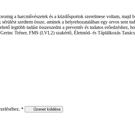
romig a harcművészetek és a küzdősportok szerelmese voltam, majd bele
 sérülést szedtem össze, aminek a helyrehozatalában egy orvos sem tud
ehető legtöbb tudást összeszedni a preventív és tudatos erőedzéshez, 
er, Gerinc Tréner, FMS (LVL2) szakértő, Életmód- és Táplálkozás Tanác
ezeléséhez.
*
Üzenet küldése