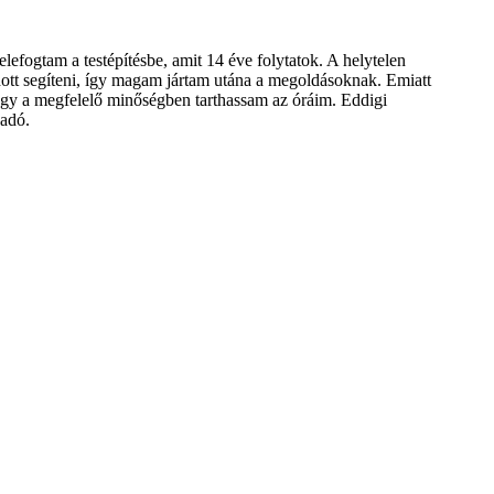
fogtam a testépítésbe, amit 14 éve folytatok. A helytelen
ott segíteni, így magam jártam utána a megoldásoknak. Emiatt
hogy a megfelelő minőségben tarthassam az óráim. Eddigi
sadó.