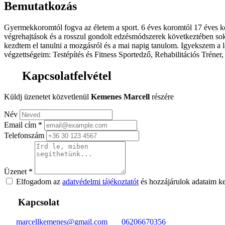
Bemutatkozás
Gyermekkoromtól fogva az életem a sport. 6 éves koromtól 17 éves ko
végrehajtások és a rosszul gondolt edzésmódszerek következtében sok
kezdtem el tanulni a mozgásról és a mai napig tanulom. Igyekszem a l
végzettségeim: Testépítés és Fitness Sportedző, Rehabilitációs Trén
Kapcsolatfelvétel
Küldj üzenetet közvetlenül
Kemenes Marcell
részére
Név
Email cím
*
Telefonszám
Üzenet
*
Elfogadom az
adatvédelmi tájékoztatót
és hozzájárulok adataim k
Kapcsolat
marcellkemenes@gmail.com
06206670356