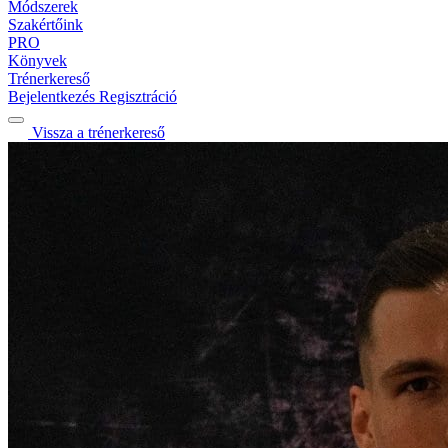
Módszerek
Szakértőink
PRO
Könyvek
Trénerkereső
Bejelentkezés
Regisztráció
Vissza a trénerkereső