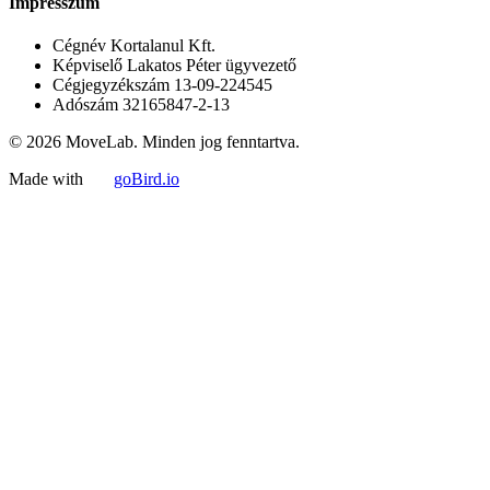
Impresszum
Cégnév
Kortalanul Kft.
Képviselő
Lakatos Péter ügyvezető
Cégjegyzékszám
13-09-224545
Adószám
32165847-2-13
© 2026 MoveLab. Minden jog fenntartva.
Made with
goBird.io