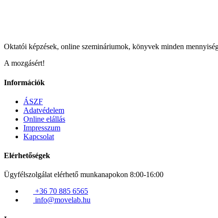
Oktatói képzések, online szemináriumok, könyvek minden mennyisé
A mozgásért!
Információk
ÁSZF
Adatvédelem
Online elállás
Impresszum
Kapcsolat
Elérhetőségek
Ügyfélszolgálat elérhető munkanapokon 8:00-16:00
+36 70 885 6565
info@movelab.hu