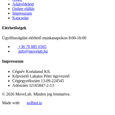
Adatvédelem
Online elállás
Impresszum
Kapcsolat
Elérhetőségek
Ügyfélszolgálat elérhető munkanapokon 8:00-16:00
+36 70 885 6565
info@movelab.hu
Impresszum
Cégnév
Kortalanul Kft.
Képviselő
Lakatos Péter ügyvezető
Cégjegyzékszám
13-09-224545
Adószám
32165847-2-13
© 2026 MoveLab. Minden jog fenntartva.
Made with
goBird.io