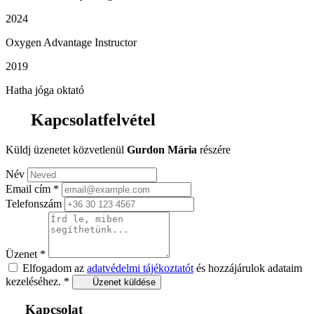
2024
Oxygen Advantage Instructor
2019
Hatha jóga oktató
Kapcsolatfelvétel
Küldj üzenetet közvetlenül
Gurdon Mária
részére
Név
Email cím
*
Telefonszám
Üzenet
*
Elfogadom az
adatvédelmi tájékoztatót
és hozzájárulok adataim
kezeléséhez.
*
Üzenet küldése
Kapcsolat