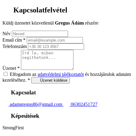
Kapcsolatfelvétel
Küldj üzenetet közvetlenül
Gregus Ádám
részére
Név
Email cím
*
Telefonszám
Üzenet
*
Elfogadom az
adatvédelmi tájékoztatót
és hozzájárulok adataim
kezeléséhez.
*
Üzenet küldése
Kapcsolat
adamgregus86@gmail.com
06302451727
Képesítések
StrongFirst