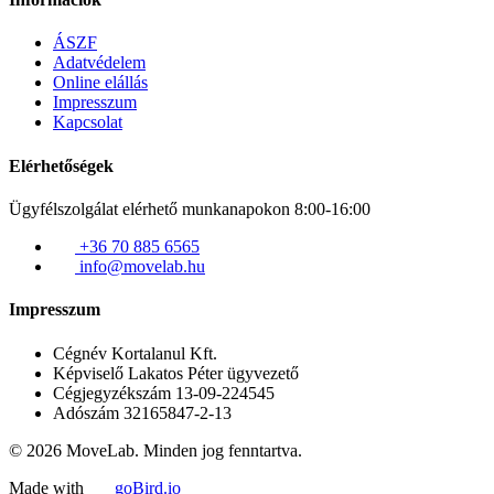
ÁSZF
Adatvédelem
Online elállás
Impresszum
Kapcsolat
Elérhetőségek
Ügyfélszolgálat elérhető munkanapokon 8:00-16:00
+36 70 885 6565
info@movelab.hu
Impresszum
Cégnév
Kortalanul Kft.
Képviselő
Lakatos Péter ügyvezető
Cégjegyzékszám
13-09-224545
Adószám
32165847-2-13
© 2026 MoveLab. Minden jog fenntartva.
Made with
goBird.io