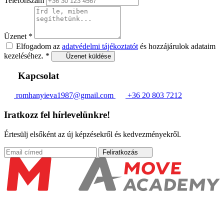
Telefonszám
Üzenet
*
Elfogadom az
adatvédelmi tájékoztatót
és hozzájárulok adataim
kezeléséhez.
*
Üzenet küldése
Kapcsolat
romhanyieva1987@gmail.com
+36 20 803 7212
Iratkozz fel hírlevelünkre!
Értesülj elsőként az új képzésekről és kedvezményekről.
Feliratkozás