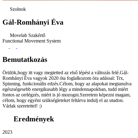
Szolnok
Gál-Romhányi Éva
Movelab Szakértő
Functional Movement System
Bemutatkozás
Örülök,hogy itt vagy megtetted az első lépést a változás felé.Gál-
Romhányi Éva vagyok 2020 óta foglalkozom óra adással: Trx,
Spinning, funkcionális edzés.Célom, hogy az alapokat megtanulva
egészségesebb energikusabb légy a mindennapokban, tudd miért
fontos az orrlégzés, miért is jó mozogni.Szeretem képezni magam,
célom, hogy egyéni szükségleteket feltárva indulj el az utadon.
Várlak szeretettel! :)
Eredmények
2023