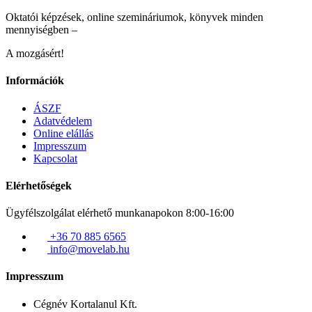
Oktatói képzések, online szemináriumok, könyvek minden
mennyiségben –
A mozgásért!
Információk
ÁSZF
Adatvédelem
Online elállás
Impresszum
Kapcsolat
Elérhetőségek
Ügyfélszolgálat elérhető munkanapokon 8:00-16:00
+36 70 885 6565
info@movelab.hu
Impresszum
Cégnév
Kortalanul Kft.