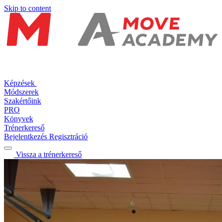
Skip to content
Képzések
Módszerek
Szakértőink
PRO
Könyvek
Trénerkereső
Bejelentkezés
Regisztráció
Vissza a trénerkereső