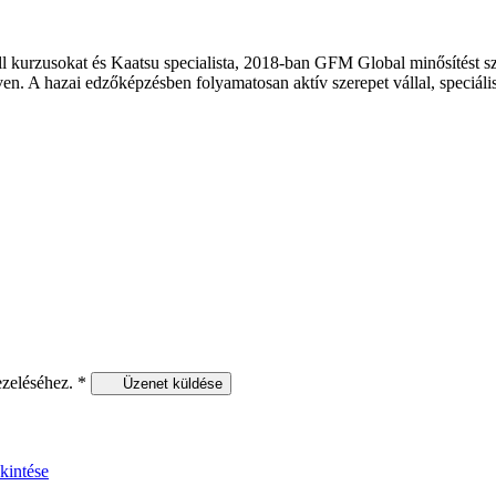
l kurzusokat és Kaatsu specialista, 2018-ban GFM Global minősítés
en. A hazai edzőképzésben folyamatosan aktív szerepet vállal, speciális i
ezeléséhez.
*
Üzenet küldése
kintése