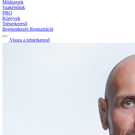
Módszerek
Szakértőink
PRO
Könyvek
Trénerkereső
Bejelentkezés
Regisztráció
Vissza a trénerkereső