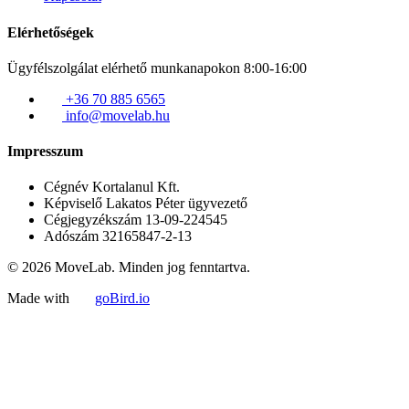
Elérhetőségek
Ügyfélszolgálat elérhető munkanapokon 8:00-16:00
+36 70 885 6565
info@movelab.hu
Impresszum
Cégnév
Kortalanul Kft.
Képviselő
Lakatos Péter ügyvezető
Cégjegyzékszám
13-09-224545
Adószám
32165847-2-13
© 2026 MoveLab. Minden jog fenntartva.
Made with
goBird.io