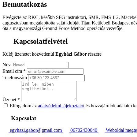
Bemutatkozás
Elvégezte az RKC, később SFG instruktori, SMR, FMS 1-2, Macebel
augusztusban megalapította saját klubját Titan Kettlebell Budapest név
óta a magyarországi Ground Force Method operációs vezetője.
Kapcsolatfelvétel
Küldj üzenetet közvetlenül
Egyházi Gábor
részére
Név
Email cím
*
Telefonszám
Üzenet
*
Elfogadom az
adatvédelmi tájékoztatót
és hozzájárulok adataim k
Kapcsolat
egyhazi.gabor@gmail.com
06702430040
Weboldal megte