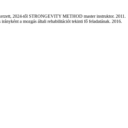
t szerzett, 2024-től STRONGEVITY METHOD master instruktor. 2011.
rányként a mozgás általi rehabilitációt tekinti fő feladatának. 2016.