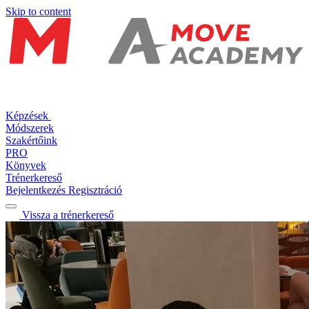
Skip to content
Képzések
Módszerek
Szakértőink
PRO
Könyvek
Trénerkereső
Bejelentkezés
Regisztráció
Vissza a trénerkereső