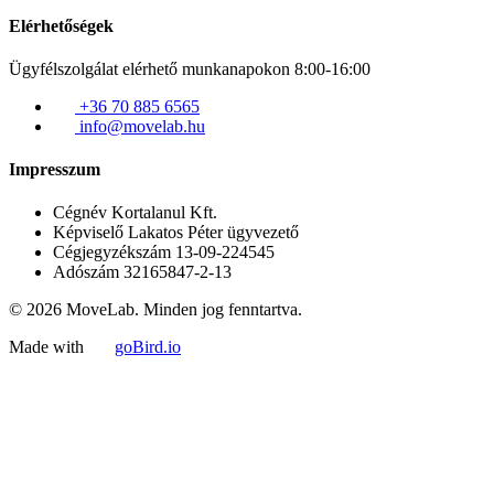
Elérhetőségek
Ügyfélszolgálat elérhető munkanapokon 8:00-16:00
+36 70 885 6565
info@movelab.hu
Impresszum
Cégnév
Kortalanul Kft.
Képviselő
Lakatos Péter ügyvezető
Cégjegyzékszám
13-09-224545
Adószám
32165847-2-13
© 2026 MoveLab. Minden jog fenntartva.
Made with
goBird.io