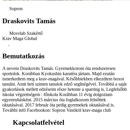
Sopron
Draskovits Tamás
Movelab Szakértő
Krav Maga Global
Bemutatkozás
A nevem Draskovits Tamás. Gyermekkorom óta rendszeresen
sportolok. Korábban Kyokushin karatéra jártam. Majd ezután
ismerkedtem meg a krav-magával. Későbbiekben elkezdtem boxot
tanulni. Amit heti szinten tanulok edző segítségével. Továbbá a saját
gyakorlások mellett edzéseim része hetente a sparring is. Legfelsőbb
iskolai végzettségem : főiskola Korábban 11 évig dolgoztam
egyenruhásként. 2015 március óta foglalkozom felnőttek
oktatásával. 2017 február óta pedig gyermekek oktatásával is.
További infó Facebookon: Sopron Vasököl krav-maga club
Kapcsolatfelvétel