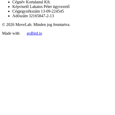
Cégnév
Kortalanul Kft.
Képviselő
Lakatos Péter ügyvezető
Cégjegyzékszám
13-09-224545
Adószám
32165847-2-13
© 2026 MoveLab. Minden jog fenntartva.
Made with
goBird.io