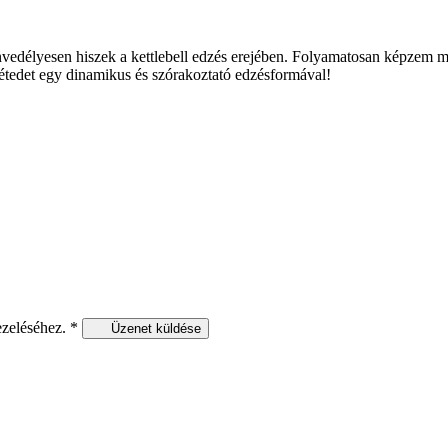
nvedélyesen hiszek a kettlebell edzés erejében. Folyamatosan képzem 
létedet egy dinamikus és szórakoztató edzésformával!
ezeléséhez.
*
Üzenet küldése