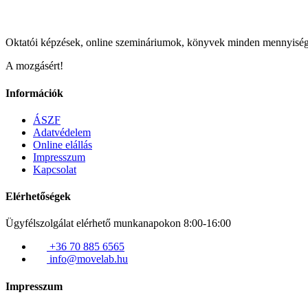
Oktatói képzések, online szemináriumok, könyvek minden mennyisé
A mozgásért!
Információk
ÁSZF
Adatvédelem
Online elállás
Impresszum
Kapcsolat
Elérhetőségek
Ügyfélszolgálat elérhető munkanapokon 8:00-16:00
+36 70 885 6565
info@movelab.hu
Impresszum