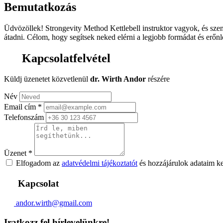
Bemutatkozás
Üdvözöllek! Strongevity Method Kettlebell instruktor vagyok, és sze
átadni. Célom, hogy segítsek neked elérni a legjobb formádat és erőn
Kapcsolatfelvétel
Küldj üzenetet közvetlenül
dr. Wirth Andor
részére
Név
Email cím
*
Telefonszám
Üzenet
*
Elfogadom az
adatvédelmi tájékoztatót
és hozzájárulok adataim k
Kapcsolat
andor.wirth@gmail.com
Iratkozz fel hírlevelünkre!