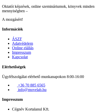
Oktatói képzések, online szemináriumok, könyvek minden
mennyiségben –
A mozgásért!
Információk
ÁSZF
Adatvédelem
Online elállás
Impresszum
Kapcsolat
Elérhetőségek
Ügyfélszolgálat elérhető munkanapokon 8:00-16:00
+36 70 885 6565
info@movelab.hu
Impresszum
Cégnév
Kortalanul Kft.