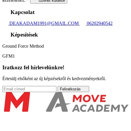
kezeléséhez.
*
Üzenet küldése
Kapcsolat
DEAKADAM1991@GMAIL.COM
06202940542
Képesítések
Ground Force Method
GFM1
Iratkozz fel hírlevelünkre!
Értesülj elsőként az új képzésekről és kedvezményekről.
Feliratkozás