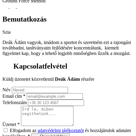
Ground Force Method
Bemutatkozás
Szia
Deák Ádám vagyok, imádom a sportot és szeretném ezt a rajongást
továbbadni, tanítványaim fejlődésére koncentrálunk, kiemelt
figyelmet kap, hogy a lehető legjobb minőségben űzzék a mozgást.
Kapcsolatfelvétel
Küldj üzenetet közvetlenül
Deák Ádám
részére
Név
Email cím
*
Telefonszám
Üzenet
*
Elfogadom az
adatvédelmi tájékoztatót
és hozzájárulok adataim