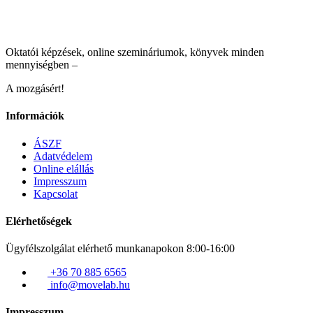
Oktatói képzések, online szemináriumok, könyvek minden
mennyiségben –
A mozgásért!
Információk
ÁSZF
Adatvédelem
Online elállás
Impresszum
Kapcsolat
Elérhetőségek
Ügyfélszolgálat elérhető munkanapokon 8:00-16:00
+36 70 885 6565
info@movelab.hu
Impresszum