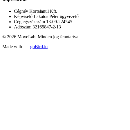
Cégnév
Kortalanul Kft.
Képviselő
Lakatos Péter ügyvezető
Cégjegyzékszám
13-09-224545
Adószám
32165847-2-13
© 2026 MoveLab. Minden jog fenntartva.
Made with
goBird.io