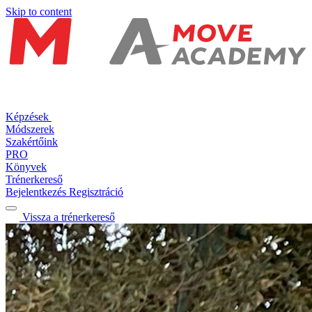
Skip to content
Képzések
Módszerek
Szakértőink
PRO
Könyvek
Trénerkereső
Bejelentkezés
Regisztráció
Vissza a trénerkereső