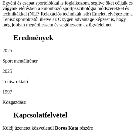
Egyéni és csapat sportolókkal is foglalkozom, segítve őket céljaik és
vágyaik elérésben a különböző sportpszcihológia módszerekkel és
technikákkal (NLP, Relaxációs technikák..stb) Emelett elvégeztem a
Tenisz sportoktatói illetve az Oxygen advantage képzést is, hogy
még jobban megérthessem és segíthessem az ügyfeleimet.
Eredmények
2025
Sport mentáltréner
2025
Tenisz oktató
1997
Közgazdász
Kapcsolatfelvétel
Küldj üzenetet közvetlenül
Boros Kata
részére