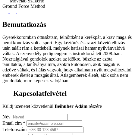
Movelab Szakértő
Ground Force Method
Bemutatkozás
Gyerekkoromban öttusáztam, felnőttként a kerékpár, a krav-maga és
némi kondizás volt a sport. Egy kéztörés és az azt követő elhízás
után talált rám a kettlebell, melynek hatásai hamar nyilvánvalóvá
váltak. A szenvedély pedig engem is instruktorrá tett 2008-ban.
Nosztalgiával gondolok azokra az időkre, büszke az azóta
tanultakra, a tanítványaimra, azokra különösen, akik maguk is
edzővé váltak, és hálás vagyok, hogy alkalmam nyílt megváltoztatni
emberek életét a mozgás által. Átlagemberek életét, akik soha nem
gondolták, mire képesek valójában.
Kapcsolatfelvétel
Küldj üzenetet közvetlenül
Beihuber Ádám
részére
Név
Email cím
*
Telefonszám