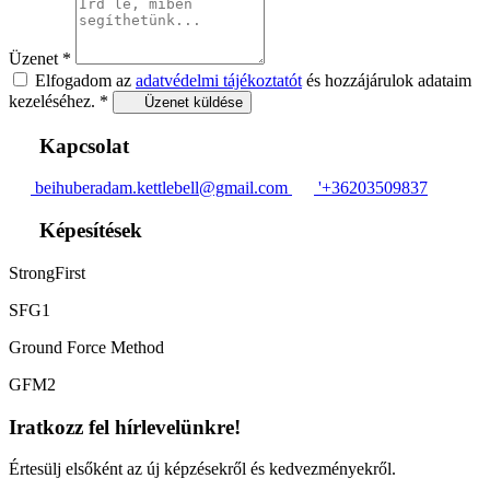
Üzenet
*
Elfogadom az
adatvédelmi tájékoztatót
és hozzájárulok adataim
kezeléséhez.
*
Üzenet küldése
Kapcsolat
beihuberadam.kettlebell@gmail.com
'+36203509837
Képesítések
StrongFirst
SFG1
Ground Force Method
GFM2
Iratkozz fel hírlevelünkre!
Értesülj elsőként az új képzésekről és kedvezményekről.