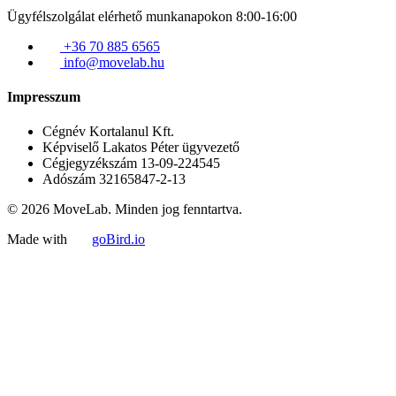
Ügyfélszolgálat elérhető munkanapokon 8:00-16:00
+36 70 885 6565
info@movelab.hu
Impresszum
Cégnév
Kortalanul Kft.
Képviselő
Lakatos Péter ügyvezető
Cégjegyzékszám
13-09-224545
Adószám
32165847-2-13
© 2026 MoveLab. Minden jog fenntartva.
Made with
goBird.io