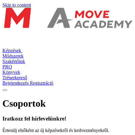
Skip to content
Képzések
Módszerek
Szakértőink
PRO
Könyvek
Trénerkereső
Bejelentkezés
Regisztráció
Csoportok
Iratkozz fel hírlevelünkre!
Értesülj elsőként az új képzésekről és kedvezményekről.