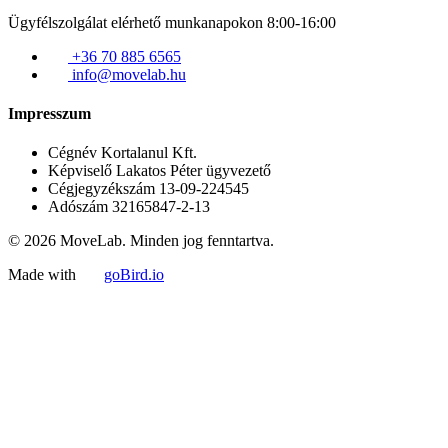
Ügyfélszolgálat elérhető munkanapokon 8:00-16:00
+36 70 885 6565
info@movelab.hu
Impresszum
Cégnév
Kortalanul Kft.
Képviselő
Lakatos Péter ügyvezető
Cégjegyzékszám
13-09-224545
Adószám
32165847-2-13
© 2026 MoveLab. Minden jog fenntartva.
Made with
goBird.io