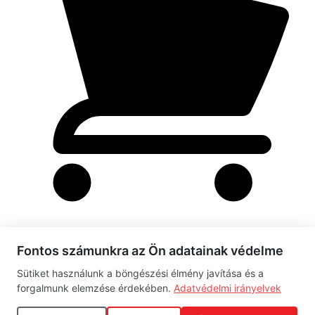
Fontos számunkra az Ön adatainak védelme
Rendelés leadása folyamatban
Sütiket használunk a böngészési élmény javítása és a
Kérjük, várj türelemmel...
forgalmunk elemzése érdekében.
Adatvédelmi irányelvek
Adatok ellenőrzése