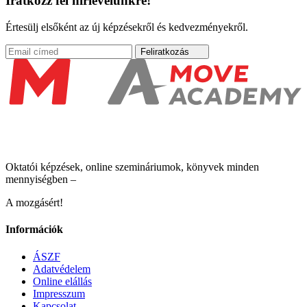
Iratkozz fel hírlevelünkre!
Értesülj elsőként az új képzésekről és kedvezményekről.
Feliratkozás
Oktatói képzések, online szemináriumok, könyvek minden
mennyiségben –
A mozgásért!
Információk
ÁSZF
Adatvédelem
Online elállás
Impresszum
Kapcsolat