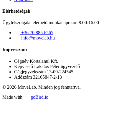
Elérhetőségek
Ügyfélszolgálat elérhető munkanapokon 8:00-16:00
+36 70 885 6565
info@movelab.hu
Impresszum
Cégnév
Kortalanul Kft.
Képviselő
Lakatos Péter ügyvezető
Cégjegyzékszám
13-09-224545
Adószám
32165847-2-13
© 2026 MoveLab. Minden jog fenntartva.
Made with
goBird.io