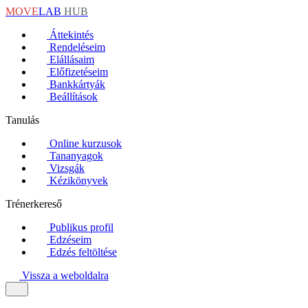
MOVE
LAB
HUB
Áttekintés
Rendeléseim
Elállásaim
Előfizetéseim
Bankkártyák
Beállítások
Tanulás
Online kurzusok
Tananyagok
Vizsgák
Kézikönyvek
Trénerkereső
Publikus profil
Edzéseim
Edzés feltöltése
Vissza a weboldalra