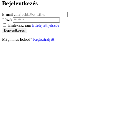
Bejelentkezés
E-mail cím
Jelszó
Emlékezz rám
Elfelejtett jelszó?
Bejelentkezés
Még nincs fiókod?
Regisztrálj itt