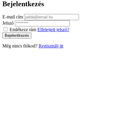
Bejelentkezés
E-mail cím
Jelszó
Emlékezz rám
Elfelejtett jelszó?
Bejelentkezés
Még nincs fiókod?
Regisztrálj itt